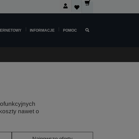
TERNETOWY
INFORMACJE
POMOC
lofunkcyjnych
 koszty nawet o
Najnowsze oferty