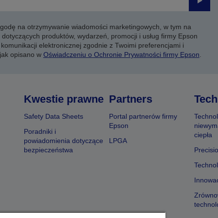
Prześli
 zgodę na otrzymywanie wiadomości marketingowych, w tym na
 dotyczących produktów, wydarzeń, promocji i usług firmy Epson
komunikacji elektronicznej zgodnie z Twoimi preferencjami i
 jak opisano w
Oświadczeniu o Ochronie Prywatności firmy Epson
.
Kwestie prawne
Partners
Tech
Safety Data Sheets
Portal partnerów firmy
Technol
Epson
niewym
Poradniki i
ciepła
powiadomienia dotyczące
LPGA
bezpieczeństwa
Precisi
Technol
Innowac
Zrówno
technol