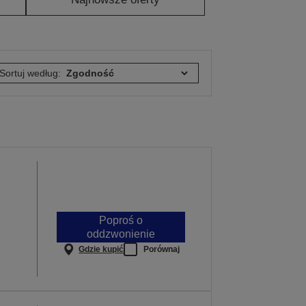
Sortuj według:
Poproś o
oddzwonienie
Gdzie kupić
Porównaj