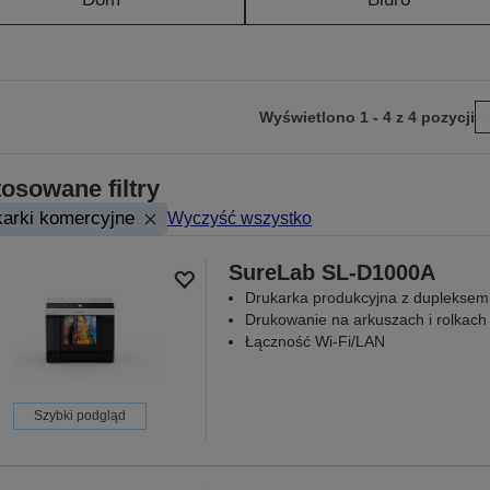
Wyświetlono 1 - 4 z 4 pozycji
ejdź
tępnej
osowane filtry
ony
arki komercyjne
Wyczyść wszystko
SureLab SL-D1000A
Drukarka produkcyjna z dupleksem
Drukowanie na arkuszach i rolkach
Łączność Wi-Fi/LAN
Szybki podgląd