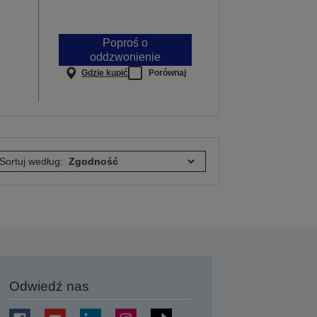
Poproś o
oddzwonienie
Gdzie kupić
Porównaj
Sortuj według:
Odwiedź nas