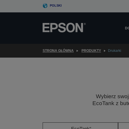
Skip
POLSKI
to
main
content
D
STRONA GŁÓWNA
PRODUKTY
Drukarki
Wybierz swoj
EcoTank z bute
„EcoTank“