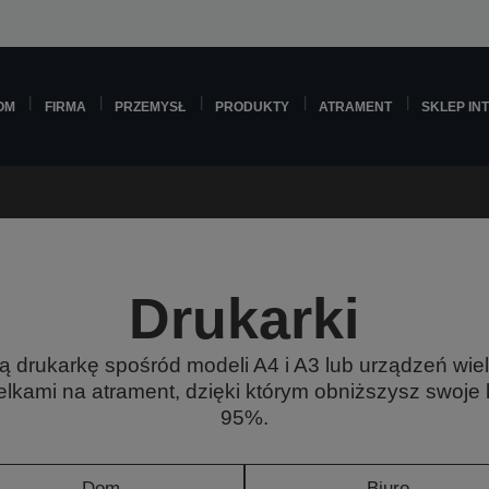
OM
FIRMA
PRZEMYSŁ
PRODUKTY
ATRAMENT
SKLEP IN
Drukarki
ą drukarkę spośród modeli A4 i A3 lub urządzeń wie
lkami na atrament, dzięki którym obniższysz swoje
95%.
Dom
Biuro