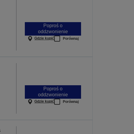
Poproś o
oddzwonienie
Gdzie kupić
Porównaj
Poproś o
oddzwonienie
Gdzie kupić
Porównaj
s