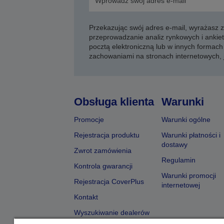
Przekazując swój adres e-mail, wyrażasz
przeprowadzanie analiz rynkowych i ankiet
pocztą elektroniczną lub w innych formach 
zachowaniami na stronach internetowych,
Obsługa klienta
Warunki
Promocje
Warunki ogólne
Rejestracja produktu
Warunki płatności i
dostawy
Zwrot zamówienia
Regulamin
Kontrola gwarancji
Warunki promocji
Rejestracja CoverPlus
internetowej
Kontakt
Wyszukiwanie dealerów