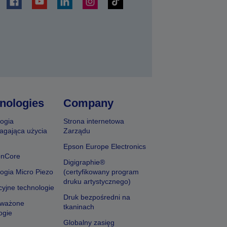
j
nologies
Company
ogia
Strona internetowa
agająca użycia
Zarządu
Epson Europe Electronics
onCore
Digigraphie®
ogia Micro Piezo
(certyfikowany program
druku artystycznego)
yjne technologie
Druk bezpośredni na
ważone
tkaninach
ogie
Globalny zasięg