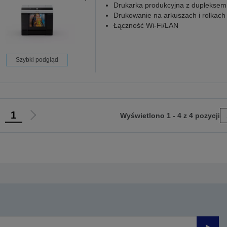
Drukarka produkcyjna z dupleksem
Drukowanie na arkuszach i rolkach
Łączność Wi-Fi/LAN
Szybki podgląd
1
Wyświetlono 1 - 4 z 4 pozycji
rzejdź
Przejdź
do
do
oprzedniej
następnej
trony
strony