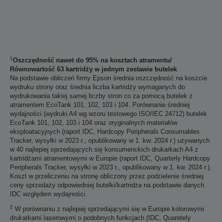
1
Oszczędność nawet do 95% na kosztach atramentu/
Równowartość 63 kartridży w jednym zestawie butelek
Na podstawie obliczeń firmy Epson średnia oszczędność na koszcie
wydruku strony oraz średnia liczba kartridży wymaganych do
wydrukowania takiej samej liczby stron co za pomocą butelek z
atramentem EcoTank 101, 102, 103 i 104. Porównanie średniej
wydajności (wydruki A4 wg wzoru testowego ISO/IEC 24712) butelek
EcoTank 101, 102, 103 i 104 oraz oryginalnych materiałów
eksploatacyjnych (raport IDC, Hardcopy Peripherals Consumables
Tracker, wysyłki w 2023 r., opublikowany w 1. kw. 2024 r.) używanych
w 40 najlepiej sprzedających się konsumenckich drukarkach A4 z
kartridżami atramentowymi w Europie (raport IDC, Quarterly Hardcopy
Peripherals Tracker, wysyłki w 2023 r., opublikowany w 1. kw. 2024 r.).
Koszt w przeliczeniu na stronę obliczony przez podzielenie średniej
ceny sprzedaży odpowiedniej butelki/kartridża na podstawie danych
IDC względem wydajności.
2
W porównaniu z najlepiej sprzedającymi się w Europie kolorowymi
drukarkami laserowymi o podobnych funkcjach (IDC, Quaretely