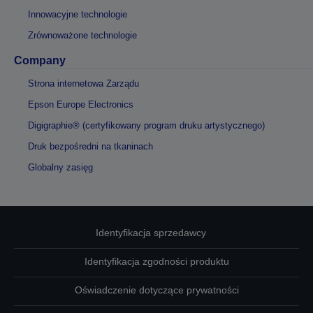
Innowacyjne technologie
Zrównoważone technologie
Company
Strona internetowa Zarządu
Epson Europe Electronics
Digigraphie® (certyfikowany program druku artystycznego)
Druk bezpośredni na tkaninach
Globalny zasięg
Identyfikacja sprzedawcy
Identyfikacja zgodności produktu
Oświadczenie dotyczące prywatności