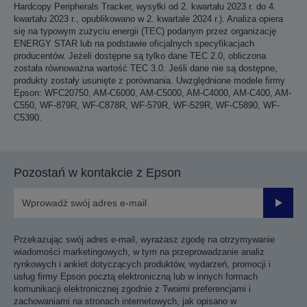
Hardcopy Peripherals Tracker, wysyłki od 2. kwartału 2023 r. do 4.
kwartału 2023 r., opublikowano w 2. kwartale 2024 r.). Analiza opiera
się na typowym zużyciu energii (TEC) podanym przez organizację
ENERGY STAR lub na podstawie oficjalnych specyfikacjach
producentów. Jeżeli dostępne są tylko dane TEC 2.0, obliczona
została równoważna wartość TEC 3.0. Jeśli dane nie są dostępne,
produkty zostały usunięte z porównania. Uwzględnione modele firmy
Epson: WFC20750, AM-C6000, AM-C5000, AM-C4000, AM-C400, AM-
C550, WF-879R, WF-C878R, WF-579R, WF-529R, WF-C5890, WF-
C5390.
Pozostań w kontakcie z Epson
Prześli
Przekazując swój adres e-mail, wyrażasz zgodę na otrzymywanie
wiadomości marketingowych, w tym na przeprowadzanie analiz
rynkowych i ankiet dotyczących produktów, wydarzeń, promocji i
usług firmy Epson pocztą elektroniczną lub w innych formach
komunikacji elektronicznej zgodnie z Twoimi preferencjami i
zachowaniami na stronach internetowych, jak opisano w