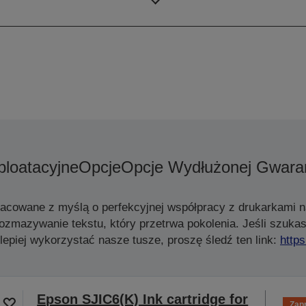
ploatacyjne
Opcje
Opcje Wydłużonej Gwaran
acowane z myślą o perfekcyjnej współpracy z drukarkami n
zmazywanie tekstu, który przetrwa pokolenia. Jeśli szukas
jlepiej wykorzystać nasze tusze, proszę śledź ten link:
http
Epson SJIC6(K) Ink cartridge for
Zap