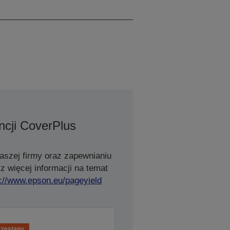
40 / 53
cji CoverPlus
aszej firmy oraz zapewnianiu
z więcej informacji na temat
s://www.epson.eu/pageyield
rzestany