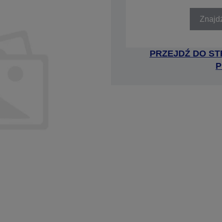
SKU: C31C488062
Znajd
PRZEJDŹ DO ST
P