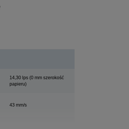
e
14,30 lps (0 mm szerokość
papieru)
43 mm/s
Szerokość papieru76 mm,