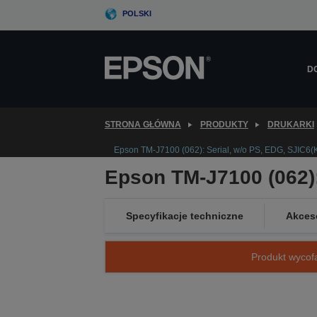
Skip
POLSKI
to
main
content
D
STRONA GŁÓWNA
PRODUKTY
DRUKARKI
Epson TM-J7100 (062): Serial, w/o PS, EDG, SJIC6(K
Epson TM-J7100 (062):
Specyfikacje techniczne
Akces
Produkt wycofa