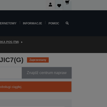
TERNETOWY
INFORMACJE
POMOC
KA POS (TM)
SJIC7(G)
Zaprzestany
Znajdź centrum napraw
bsługi ciągłej.