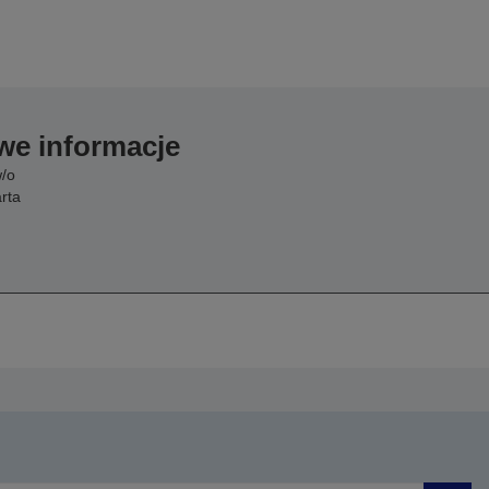
we informacje
w/o
rta