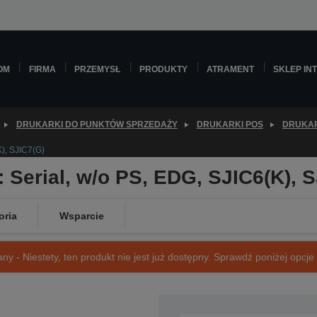
OM
FIRMA
PRZEMYSŁ
PRODUKTY
ATRAMENT
SKLEP IN
DRUKARKI DO PUNKTÓW SPRZEDAŻY
DRUKARKI POS
DRUKAR
), SJIC7(G)
 Serial, w/o PS, EDG, SJIC6(K), 
oria
Wsparcie
ny - Niestety, ten produkt nie jest już dostępny. Sprawdź poniżej opcje o