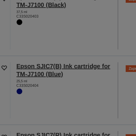
TM-J7100 (Black)
37,5 ml
C33S020403
Epson SJIC7(B) Ink cartridge for
Zap
TM-J7100 (Blue)
25,5 ml
C33S020404
Epson SJIC7(R) Ink cartridge for