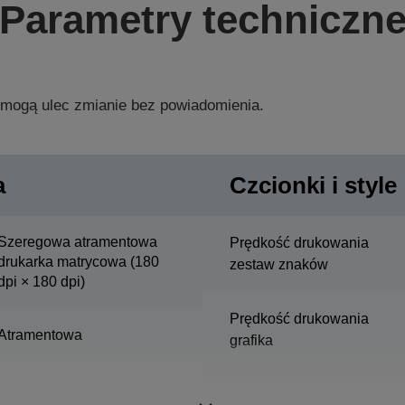
Parametry techniczn
 mogą ulec zmianie bez powiadomienia.
a
Czcionki i style
Szeregowa atramentowa
Prędkość drukowania
drukarka matrycowa (180
zestaw znaków
dpi × 180 dpi)
Prędkość drukowania
Atramentowa
grafika
Kolumna pojemność slip