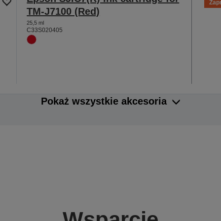
Zap
TM-J7100 (Red)
25,5 ml
C33S020405
Pokaż wszystkie akcesoria
Wsparcie