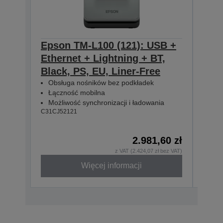
Epson TM-L100 (121): USB +
Eps
Ethernet + Lightning + BT,
Ethe
Black, PS, EU, Liner-Free
PS, 
Obsługa nośników bez podkładek
Obs
Łączność mobilna
Łąc
Możliwość synchronizacji i ładowania
Moż
C31CJ52121
C31CJ
2.981,60 zł
z VAT (2.424,07 zł bez VAT)
Więcej informacji