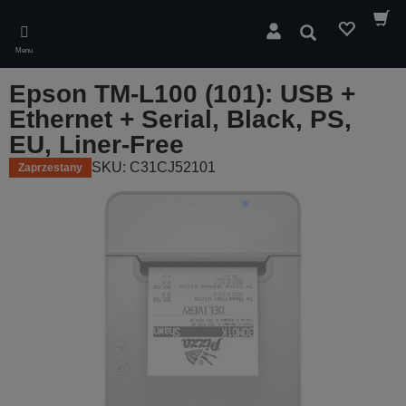
Skip
to
Wyszukaj
main
Menu
content
Epson TM-L100 (101): USB +
Ethernet + Serial, Black, PS,
EU, Liner-Free
SKU: C31CJ52101
Zaprzestany