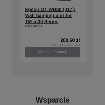
Epson OT-WH30 (017):
Epson
Wall hanging unit for
634:Ex
TM-m30 Series
T20II,T
C32C881017
T88VI
C32C8906
280,60 zł
z VAT (228,13 zł bez VAT)
Więcej informacji
W
Wsparcie