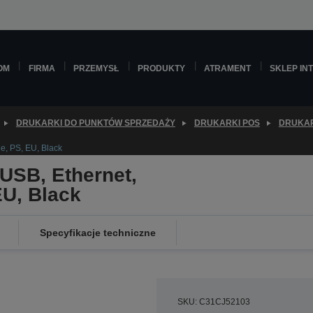
OM
FIRMA
PRZEMYSŁ
PRODUKTY
ATRAMENT
SKLEP IN
DRUKARKI DO PUNKTÓW SPRZEDAŻY
DRUKARKI POS
DRUKAR
ee, PS, EU, Black
USB, Ethernet,
EU, Black
Specyfikacje techniczne
SKU: C31CJ52103