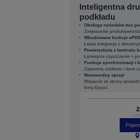
Inteligentna dru
podkładu
Obsługa nośników bez p
Zwiększenie produktywności
Wbudowane funkcje ePO
Łatwa integracja z aktual
Powierzchnia z laminatu
Łatwiejsze czyszczenie + p
Funkcja synchronizacji i 
Zapewnia zasilanie i dane
Niezawodny sprzęt
Wsparcie ze strony sprawdz
firmy Epson
2
z VAT
Popro