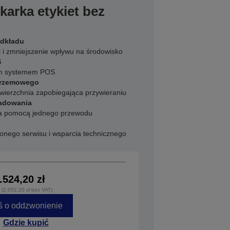
karka etykiet bez
odkładu
 i zmniejszenie wpływu na środowisko
S
nym systemem POS
 krzemowego
owierzchnia zapobiegająca przywieraniu
ładowania
 za pomocą jednego przewodu
onego serwisu i wsparcia technicznego
.524,20 zł
 (2.052,20 zł bez VAT)
ś o oddzwonienie
Gdzie kupić