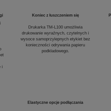
gi
Koniec z łuszczeniem się
P
i
Drukarka TM-L100 umożliwia
drukowanie wyraźnych, czytelnych i
wysoce samoprzylepnych etykiet bez
konieczności odrywania papieru
o
podkładowego.
iet
 i
Elastyczne opcje podłączania