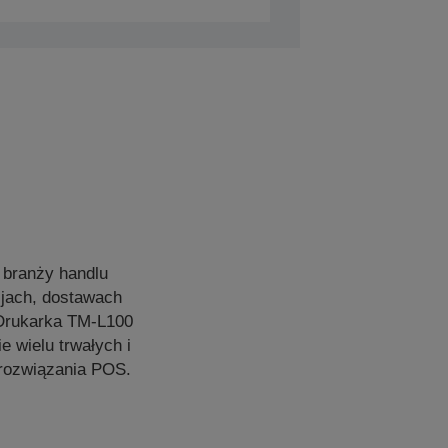
 branży handlu
acjach, dostawach
 Drukarka TM-L100
e wielu trwałych i
 rozwiązania POS.