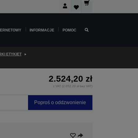
TERNETOWY
INFORMACJE
POMOC
KI ETYKIET
2.524,20 zł
z VAT (2.052,20 zł bez VAT)
Poproś o oddzwonienie