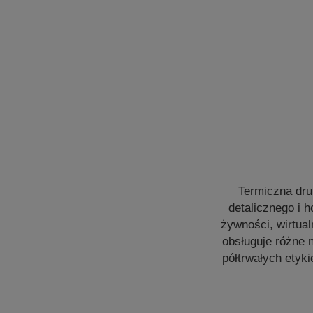
Termiczna dru
detalicznego i h
żywności, wirtua
obsługuje różne n
półtrwałych etyk