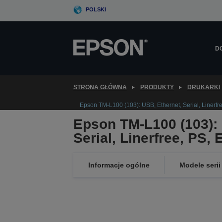
Skip
POLSKI
to
main
content
D
STRONA GŁÓWNA
PRODUKTY
DRUKARKI
Epson TM-L100 (103): USB, Ethernet, Serial, Linerfr
Epson TM-L100 (103): 
Serial, Linerfree, PS, 
Informacje ogólne
Modele serii