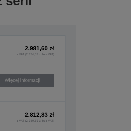
 serii
2.981,60 zł
z VAT (2.424,07 zł bez VAT)
Więcej informacji
2.812,83 zł
z VAT (2.286,85 zł bez VAT)