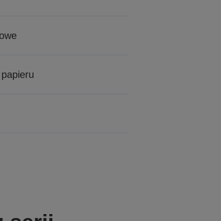
wowe
 papieru