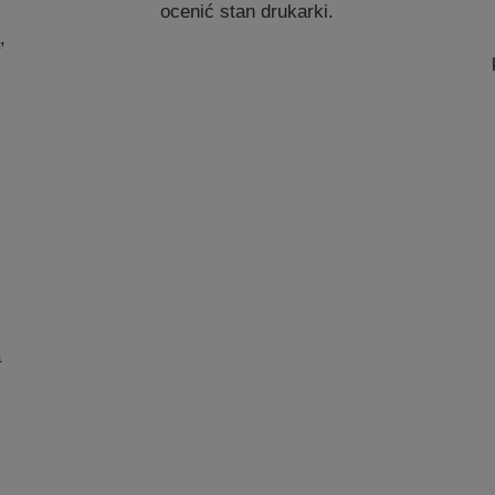
ocenić stan drukarki.
,
.
a