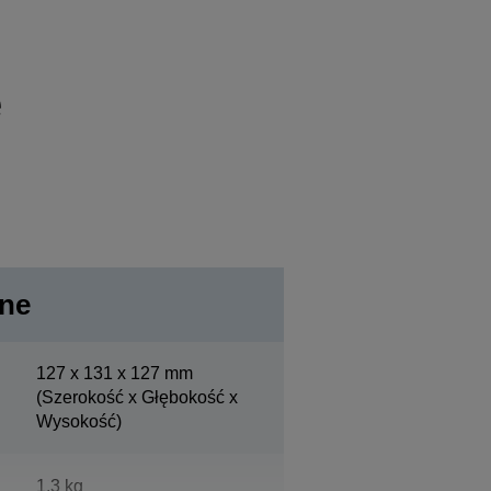
e
lne
127‎ x 131 x 127 mm
(Szerokość x Głębokość x
Wysokość)
1,3 kg