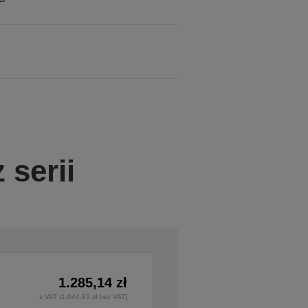
 serii
1.285,14 zł
z VAT (1.044,83 zł bez VAT)