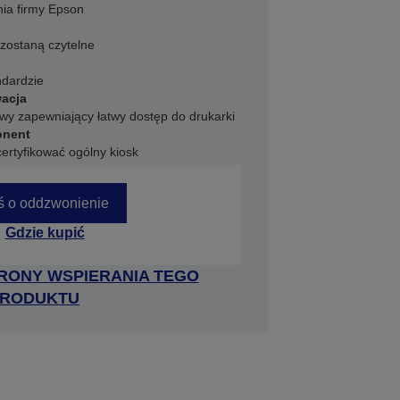
ia firmy Epson
zostaną czytelne
ndardzie
wacja
y zapewniający łatwy dostęp do drukarki
onent
ertyfikować ogólny kiosk
ś o oddzwonienie
Gdzie kupić
RONY WSPIERANIA TEGO
RODUKTU