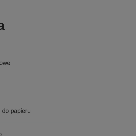
a
wowe
 do papieru
e