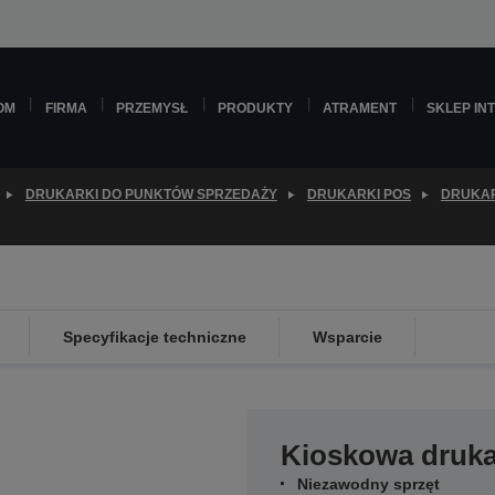
OM
FIRMA
PRZEMYSŁ
PRODUKTY
ATRAMENT
SKLEP IN
DRUKARKI DO PUNKTÓW SPRZEDAŻY
DRUKARKI POS
DRUKAR
Specyfikacje techniczne
Wsparcie
Kioskowa druk
Niezawodny sprzęt