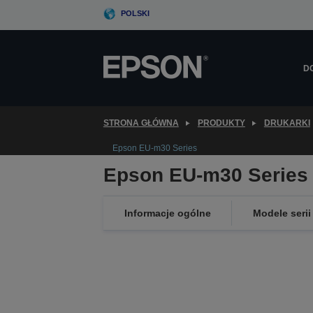
Skip
POLSKI
to
main
content
D
STRONA GŁÓWNA
PRODUKTY
DRUKARKI
Epson EU-m30 Series
Epson EU-m30 Series
Informacje ogólne
Modele serii