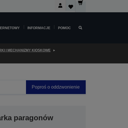
TERNETOWY
INFORMACJE
POMOC
KI I MECHANIZMY KIOSKOWE
Poproś o oddzwonienie
arka paragonów