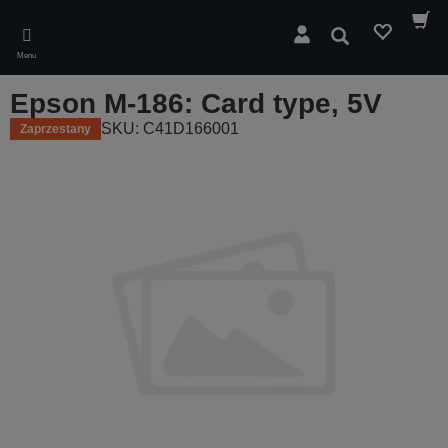
Skip
to
Wyszukaj
main
Menu
content
Epson M-186: Card type, 5V
SKU: C41D166001
Zaprzestany