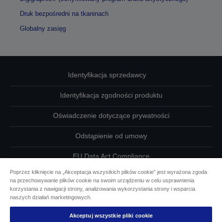
Druk bezpośredni na tkaninach
Globalny zasięg
Identyfikacja sprzedawcy
Identyfikacja zgodności produktu
Oświadczenie dotyczące prywatności
Odstąpienie od umowy
EU Data Act Compliance
Poprzez kliknięcie na „Akceptacja wszystkich plików cookie” jest wyrażona zgoda
Skontaktuj się z nami w sprawie swoich danych
na przechowywanie plików cookie na swoim urządzeniu w celu usprawnienia
korzystania z nawigacji strony, analizowania wykorzystania strony i wsparcia
Informacje o plikach cookie
naszych działań marketingowych.
Akceptuj wszystkie pliki cookie
Działania firmy Epson na rzecz dostępności