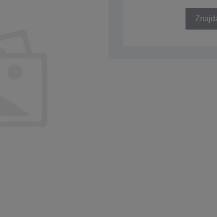
SKU: C41D015008
Znajd