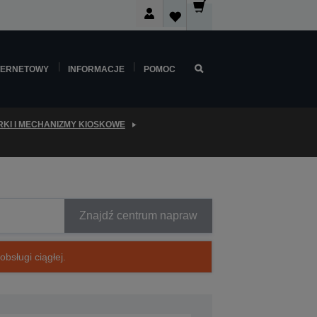
TERNETOWY
INFORMACJE
POMOC
KI I MECHANIZMY KIOSKOWE
Znajdź centrum napraw
bsługi ciągłej.