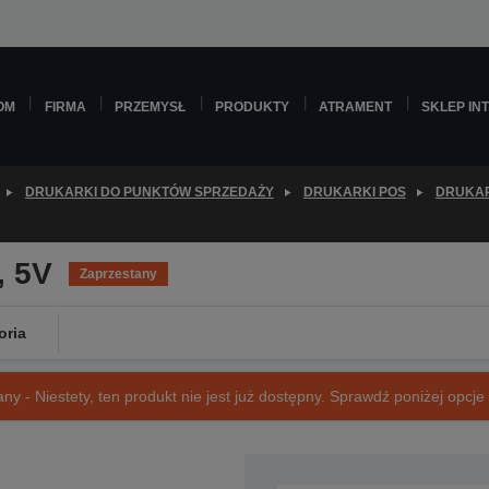
OM
FIRMA
PRZEMYSŁ
PRODUKTY
ATRAMENT
SKLEP IN
DRUKARKI DO PUNKTÓW SPRZEDAŻY
DRUKARKI POS
DRUKAR
, 5V
Zaprzestany
oria
ny - Niestety, ten produkt nie jest już dostępny. Sprawdź poniżej opcje o