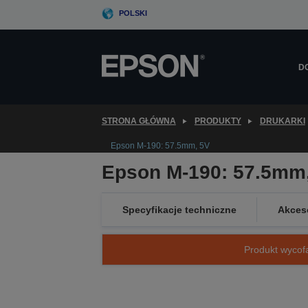
Skip
POLSKI
to
main
content
D
STRONA GŁÓWNA
PRODUKTY
DRUKARKI
Epson M-190: 57.5mm, 5V
Epson M-190: 57.5mm
Specyfikacje techniczne
Akces
Produkt wycofa