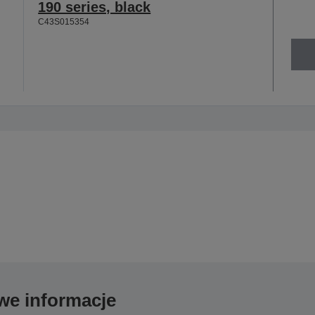
190 series, black
C43S015354
we informacje