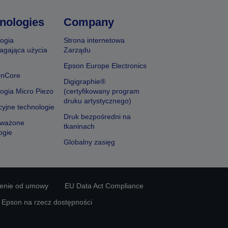
nologies
Company
ogia
Strona internetowa
agająca użycia
Zarządu
Epson Europe Electronics
onCore
Digigraphie®
ogia Micro Piezo
(certyfikowany program
druku artystycznego)
yjne technologie
Druk bezpośredni na
ważone
tkaninach
ogie
Globalny zasięg
ienie od umowy
EU Data Act Compliance
y Epson na rzecz dostępności