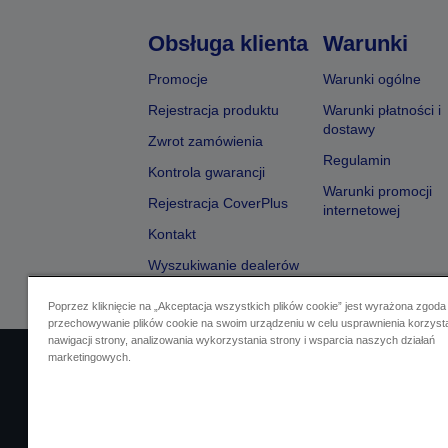
Obsługa klienta
Warunki
Promocje
Warunki ogólne
Rejestracja produktu
Warunki płatności i
dostawy
Zwrot zamówienia
Regulamin
Kontrola gwarancji
Warunki promocji
Rejestracja CoverPlus
internetowej
Kontakt
Wyszukiwanie dealerów
Poprzez kliknięcie na „Akceptacja wszystkich plików cookie” jest wyrażona zgoda
przechowywanie plików cookie na swoim urządzeniu w celu usprawnienia korzyst
nawigacji strony, analizowania wykorzystania strony i wsparcia naszych działań
marketingowych.
Identyfikacja sprzedawcy
Identyfikacja zg
Skontaktuj się z nami w spr