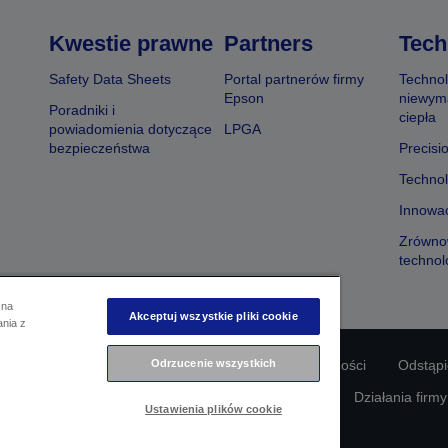
Kwestie prawne
Partners
Tech
Safety Data Sheets
Portal partnerów firmy
Technol
Epson
niewym
Poradniki i
ciepła
powiadomienia dotyczące
LPGA
bezpieczeństwa
Precisi
Technol
Innowac
Zrówno
technol
 na
Akceptuj wszystkie pliki cookie
ania z
Odrzucenie wszystkich
odności produktu
Oświadczenie dotyczące prywatności
Odstąp
awie swoich danych
Informacje o plikach cookie
Działania firm
Ustawienia plików cookie
Copyright © 2026 Seiko Epson