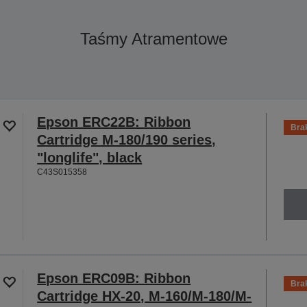
Taśmy Atramentowe
Epson ERC22B: Ribbon
Bra
Cartridge M-180/190 series,
"longlife", black
C43S015358
Epson ERC09B: Ribbon
Bra
Cartridge HX-20, M-160/M-180/M-