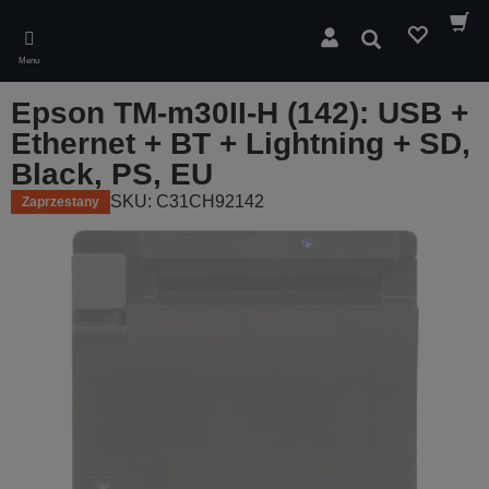
Skip
to
Wyszukaj
main
Menu
content
Epson TM-m30II-H (142): USB +
Ethernet + BT + Lightning + SD,
Black, PS, EU
SKU: C31CH92142
Zaprzestany