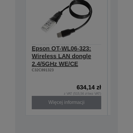
Epson OT-WL06-323:
Epson 
Wireless LAN dongle
Wall h
2.4/5GHz WE/CE
TM-m3
C32C891323
C32C8810
634,14 zł
z VAT (515,56 zł bez VAT)
Więcej informacji
W