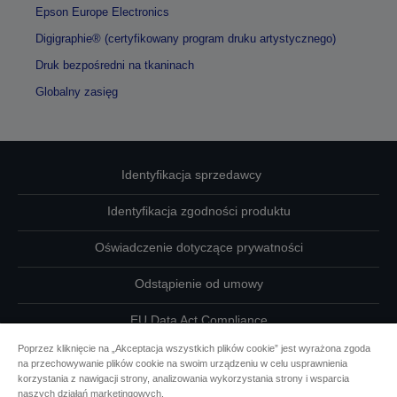
Epson Europe Electronics
Digigraphie® (certyfikowany program druku artystycznego)
Druk bezpośredni na tkaninach
Globalny zasięg
Identyfikacja sprzedawcy
Identyfikacja zgodności produktu
Oświadczenie dotyczące prywatności
Odstąpienie od umowy
EU Data Act Compliance
Poprzez kliknięcie na „Akceptacja wszystkich plików cookie” jest wyrażona zgoda
Skontaktuj się z nami w sprawie swoich danych
na przechowywanie plików cookie na swoim urządzeniu w celu usprawnienia
korzystania z nawigacji strony, analizowania wykorzystania strony i wsparcia
Informacje o plikach cookie
naszych działań marketingowych.