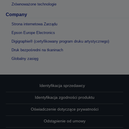
Zrównoważone technologie
Company
Strona internetowa Zarządu
Epson Europe Electronics
Digigraphie® (certyfikowany program druku artystycznego)
Druk bezpośredni na tkaninach
Globalny zasięg
Identyfikacja sprzedawcy
Identyfikacja zgodności produktu
Oświadczenie dotyczące prywatności
Odstąpienie od umowy