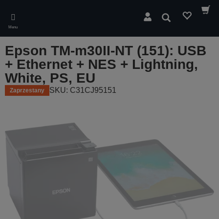
Skip
to
Wyszukaj
main
Menu
content
Epson TM-m30II-NT (151): USB
+ Ethernet + NES + Lightning,
White, PS, EU
SKU: C31CJ95151
Zaprzestany