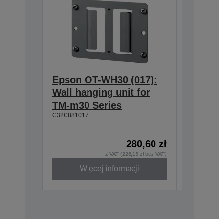
Epson OT-WH30 (017):
Epson
Wall hanging unit for
634:Ex
TM-m30 Series
T20II,T
C32C881017
T88VI
C32C8906
280,60 zł
z VAT (228,13 zł bez VAT)
Więcej informacji
W