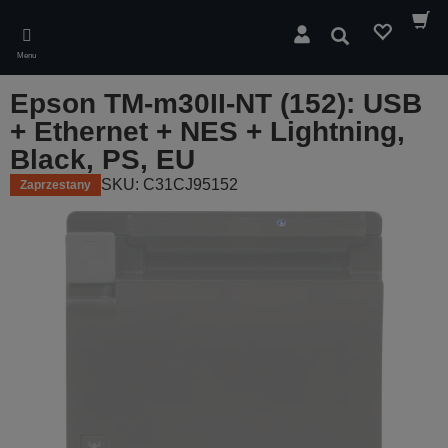
Skip
to
Wyszukaj
main
Menu
content
Epson TM-m30II-NT (152): USB
+ Ethernet + NES + Lightning,
Black, PS, EU
SKU: C31CJ95152
Zaprzestany