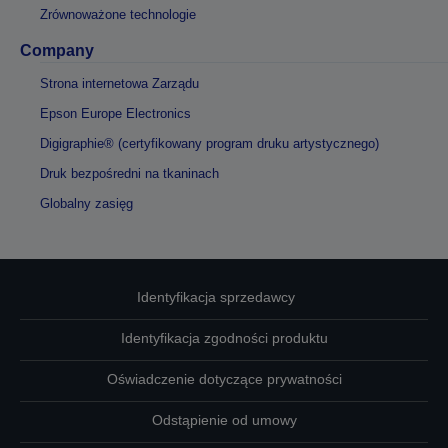
Zrównoważone technologie
Company
Strona internetowa Zarządu
Epson Europe Electronics
Digigraphie® (certyfikowany program druku artystycznego)
Druk bezpośredni na tkaninach
Globalny zasięg
Identyfikacja sprzedawcy
Identyfikacja zgodności produktu
Oświadczenie dotyczące prywatności
Odstąpienie od umowy