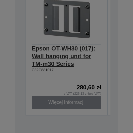
Epson OT-WH30 (017):
Epson
Wall hanging unit for
634:Ex
TM-m30 Series
T20II,T
C32C881017
T88VI
C32C8906
280,60 zł
z VAT (228,13 zł bez VAT)
Więcej informacji
W