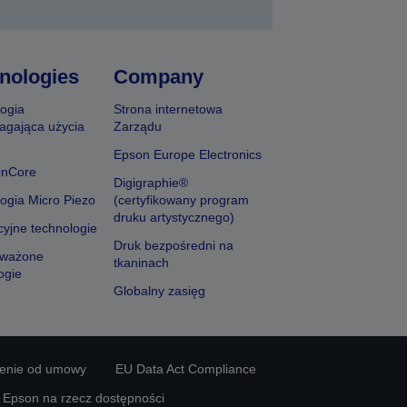
nologies
Company
ogia
Strona internetowa
agająca użycia
Zarządu
Epson Europe Electronics
onCore
Digigraphie®
ogia Micro Piezo
(certyfikowany program
druku artystycznego)
yjne technologie
Druk bezpośredni na
ważone
tkaninach
ogie
Globalny zasięg
ienie od umowy
EU Data Act Compliance
y Epson na rzecz dostępności