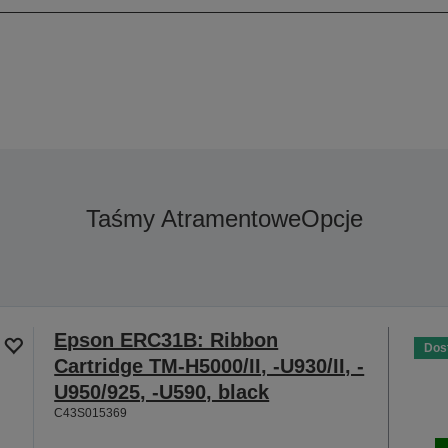
Taśmy Atramentowe
Opcje
Epson ERC31B: Ribbon
Dos
Cartridge TM-H5000/II, -U930/II, -
U950/925, -U590, black
C43S015369