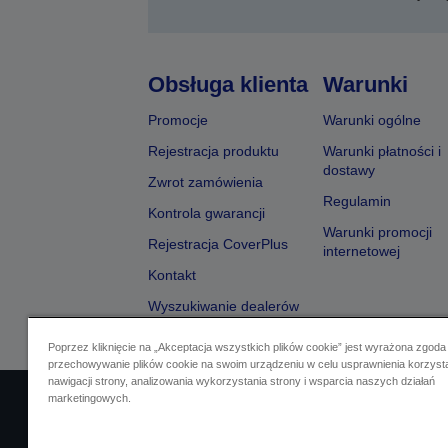
Obsługa klienta
Warunki
Promocje
Warunki ogólne
Rejestracja produktu
Warunki płatności i
dostawy
Zwrot zamówienia
Regulamin
Kontrola gwarancji
Warunki promocji
Rejestracja CoverPlus
internetowej
Kontakt
Wyszukiwanie dealerów
Poprzez kliknięcie na „Akceptacja wszystkich plików cookie” jest wyrażona zgoda
przechowywanie plików cookie na swoim urządzeniu w celu usprawnienia korzyst
nawigacji strony, analizowania wykorzystania strony i wsparcia naszych działań
marketingowych.
Identyfikacja sprzedawcy
Identyfikacja zg
Skontaktuj się z nami w spr