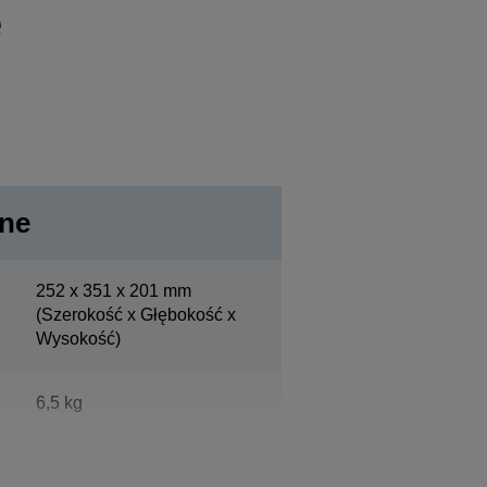
e
lne
252‎ x 351 x 201 mm
(Szerokość x Głębokość x
Wysokość)
6,5 kg
Epson biały zimny