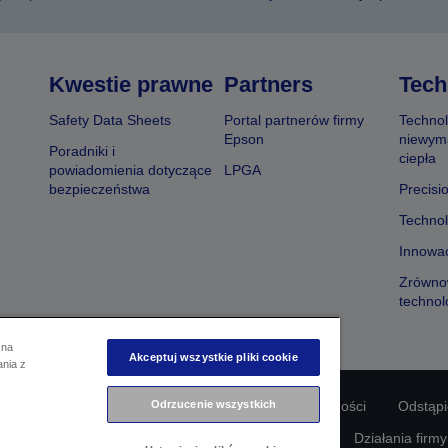
Kwestie prawne
Partners
Tech
Safety Data Sheets
Portal partnerów firmy
Technol
Epson
niewym
Poradniki i
ciepła
powiadomienia dotyczące
LPGA
bezpieczeństwa
Precisi
Technol
Innowac
Zrówno
technol
 na
Akceptuj wszystkie pliki cookie
ania z
Odrzucenie wszystkich
odności produktu
Oświadczenie dotyczące prywatności
Odstąp
awie swoich danych
Informacje o plikach cookie
Działania firm