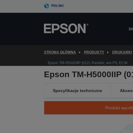
Skip
POLSKI
to
main
content
D
STRONA GŁÓWNA
PRODUKTY
DRUKARKI
Epson TM-H5000IIP (012): Parallel, w/o PS, ECW
Epson TM-H5000IIP (01
Specyfikacje techniczne
Akces
Produkt wycofa