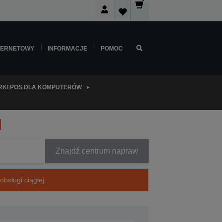
TERNETOWY
INFORMACJE
POMOC
KI POS DLA KOMPUTERÓW
Znajdź centrum napraw
bsługi ciągłej.