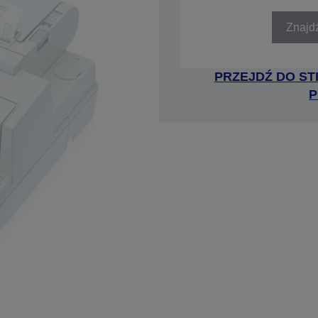
SKU: C31C249012
Znajd
PRZEJDŹ DO ST
P