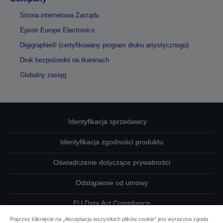
Strona internetowa Zarządu
Epson Europe Electronics
Digigraphie® (certyfikowany program druku artystycznego)
Druk bezpośredni na tkaninach
Globalny zasięg
Identyfikacja sprzedawcy
Identyfikacja zgodności produktu
Oświadczenie dotyczące prywatności
Odstąpienie od umowy
EU Data Act Compliance
Poprzez kliknięcie na „Akceptacja wszystkich plików cookie” jest wyrażona zgoda