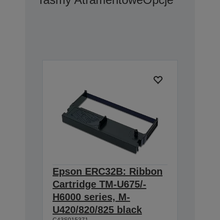
Epson ERC32B: Ribbon
Cartridge TM-U675/-
H6000 series, M-
U420/820/825 black
C43S015371