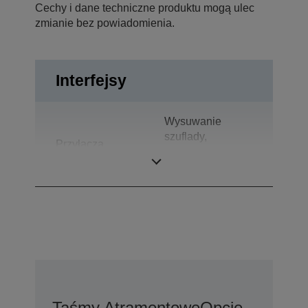
Cechy i dane techniczne produktu mogą ulec
zmianie bez powiadomienia.
Interfejsy
Wysuwanie
szuflady,
Przyłącza
Wyświetlacz dla
klientów, USB 2.0
Taśmy Atramentowe
Opcje