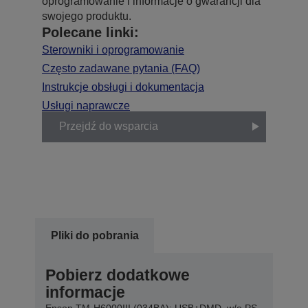
oprogramowanie i informacje o gwarancji dla
swojego produktu.
Polecane linki:
Sterowniki i oprogramowanie
Często zadawane pytania (FAQ)
Instrukcje obsługi i dokumentacja
Usługi naprawcze
Przejdź do wsparcia
Pliki do pobrania
Pobierz dodatkowe
informacje
Epson TM-H6000III (034BA): USB+DMD, w/o PS,