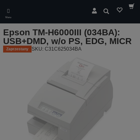
Skip
to
Wyszukaj
main
Menu
content
Epson TM-H6000III (034BA):
USB+DMD, w/o PS, EDG, MICR
SKU: C31C625034BA
Zaprzestany