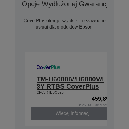
Opcje Wydłużonej Gwarancji Cove
CoverPlus oferuje szybkie i niezawodne
usługi dla produktów Epson.
TM-H6000IV/H6000V/I
3Y RTBS CoverPlus
CP03RTBSCB25
459,89 zł
z VAT (373,89 zł bez VAT)
Więcej informacji