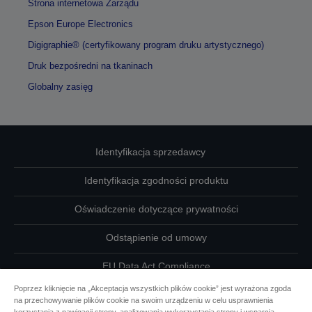
Strona internetowa Zarządu
Epson Europe Electronics
Digigraphie® (certyfikowany program druku artystycznego)
Druk bezpośredni na tkaninach
Globalny zasięg
Identyfikacja sprzedawcy
Identyfikacja zgodności produktu
Oświadczenie dotyczące prywatności
Odstąpienie od umowy
EU Data Act Compliance
Poprzez kliknięcie na „Akceptacja wszystkich plików cookie” jest wyrażona zgoda
Skontaktuj się z nami w sprawie swoich danych
na przechowywanie plików cookie na swoim urządzeniu w celu usprawnienia