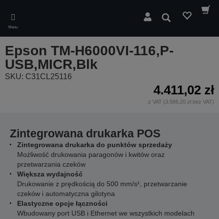
Skip
to
Wyszukaj
main
Menu
content
Epson TM-H6000VI-116,P-
USB,MICR,Blk
SKU: C31CL25116
4.411,02 zł
z VAT (3.586,20 zł bez VAT)
Zintegrowana drukarka POS
Zintegrowana drukarka do punktów sprzedaży
Możliwość drukowania paragonów i kwitów oraz
przetwarzania czeków
Większa wydajność
Drukowanie z prędkością do 500 mm/s¹, przetwarzanie
czeków i automatyczna gilotyna
Elastyczne opcje łączności
Wbudowany port USB i Ethernet we wszystkich modelach