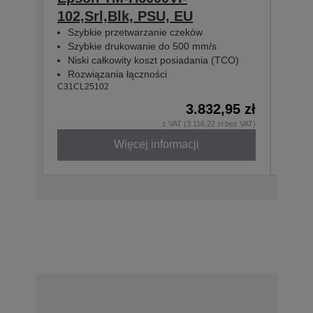
102,Srl,Blk, PSU, EU
112
Szybkie przetwarzanie czeków
Szy
Szybkie drukowanie do 500 mm/s
Szy
Niski całkowity koszt posiadania (TCO)
Nis
Rozwiązania łączności
Roz
C31CL25102
C31CL
3.832,95 zł
z VAT (3.116,22 zł bez VAT)
Więcej informacji