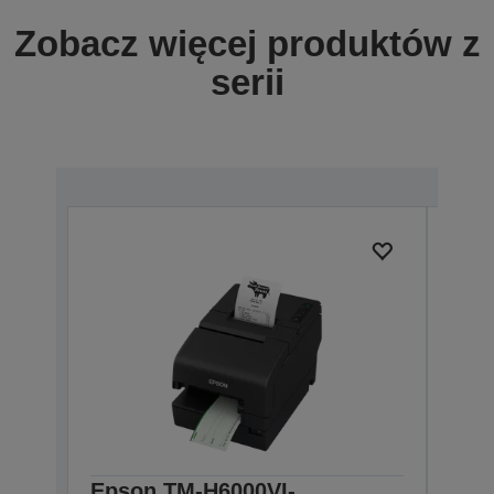
Zobacz więcej produktów z
serii
Epson TM-H6000VI-
Eps