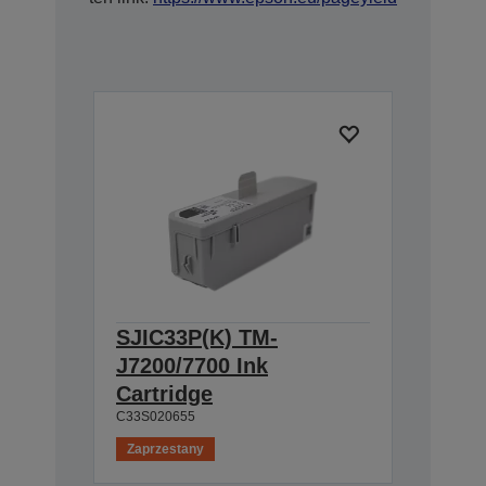
SJIC33P(K) TM-
J7200/7700 Ink
Cartridge
C33S020655
Zaprzestany