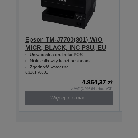
Epson TM-J7700(301) W/O
Eps
MICR, BLACK, INC PSU, EU
MIC
Uniwersalna drukarka POS
Uni
Niski całkowity koszt posiadania
Nis
Zgodność wsteczna
Zgo
C31CF70301
C31CF
4.854,37 zł
z VAT (3.946,64 zł bez VAT)
Więcej informacji