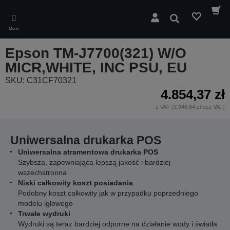
Skip
to
Wyszukaj
main
Menu
content
Epson TM-J7700(321) W/O
MICR,WHITE, INC PSU, EU
SKU: C31CF70321
4.854,37 zł
z VAT (3.946,64 zł bez VAT)
Uniwersalna drukarka POS
Uniwersalna atramentowa drukarka POS
Szybsza, zapewniająca lepszą jakość i bardziej
wszechstronna
Niski całkowity koszt posiadania
Podobny koszt całkowity jak w przypadku poprzedniego
modelu igłowego
Trwałe wydruki
Wydruki są teraz bardziej odporne na działanie wody i światła