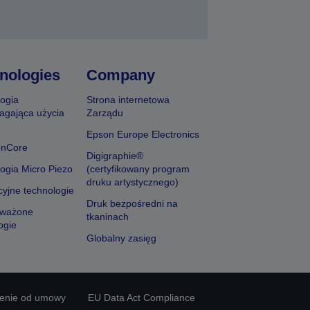
nologies
Company
ogia
Strona internetowa
agająca użycia
Zarządu
Epson Europe Electronics
onCore
Digigraphie®
ogia Micro Piezo
(certyfikowany program
druku artystycznego)
yjne technologie
Druk bezpośredni na
ważone
tkaninach
ogie
Globalny zasięg
ienie od umowy
EU Data Act Compliance