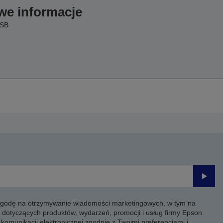
we informacje
USB
Prześli
 zgodę na otrzymywanie wiadomości marketingowych, w tym na
 dotyczących produktów, wydarzeń, promocji i usług firmy Epson
komunikacji elektronicznej zgodnie z Twoimi preferencjami i