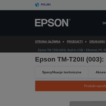
Skip
POLSKI
to
main
content
D
STRONA GŁÓWNA
PRODUKTY
DRUKARKI
Epson TM-T20II (003): Built-in USB + Ethernet, PS, 
Epson TM-T20II (003):
Specyfikacje techniczne
Akces
Produkt wycofa