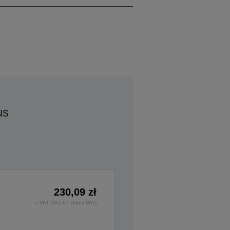
us
230,09 zł
z VAT (187,07 zł bez VAT)