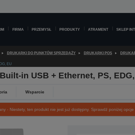
OM
FIRMA
PRZEMYSŁ
PRODUKTY
ATRAMENT
SKLEP IN
DRUKARKI DO PUNKTÓW SPRZEDAŻY
DRUKARKI POS
DRUKAR
EDG, EU
 Built-in USB + Ethernet, PS, EDG
oria
Wsparcie
ny - Niestety, ten produkt nie jest już dostępny. Sprawdź poniżej opcje o