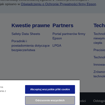
 jak opisano w
Oświadczeniu o Ochronie Prywatności firmy Epson
.
Kwestie prawne
Partners
Tech
Safety Data Sheets
Portal partnerów firmy
Technol
Epson
niewym
Poradniki i
ciepła
powiadomienia dotyczące
LPGA
bezpieczeństwa
Precisi
Technol
Innowac
Zrówno
technol
 na
Akceptuj wszystkie pliki cookie
ania z
Odrzucenie wszystkich
odności produktu
Oświadczenie dotyczące prywatności
Odstąp