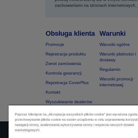
zachowaniami na stronach internetowych,
Obsługa klienta
Warunki
Promocje
Warunki ogólne
Rejestracja produktu
Warunki płatności i
dostawy
Zwrot zamówienia
Regulamin
Kontrola gwarancji
Warunki promocji
Rejestracja CoverPlus
internetowej
Kontakt
Wyszukiwanie dealerów
Poprzez kliknięcie na „Akceptacja wszystkich plików cookie” jest wyrażona zgoda
przechowywanie plików cookie na swoim urządzeniu w celu usprawnienia korzyst
nawigacji strony, analizowania wykorzystania strony i wsparcia naszych działań
marketingowych.
Identyfikacja sprzedawcy
Identyfikacja zg