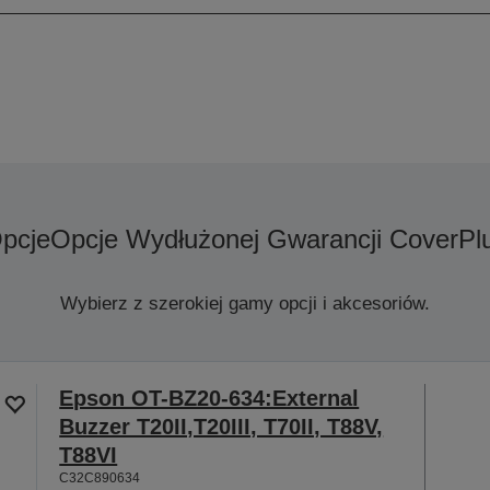
pcje
Opcje Wydłużonej Gwarancji CoverPl
Wybierz z szerokiej gamy opcji i akcesoriów.
Epson OT-BZ20-634:External
Buzzer T20II,T20III, T70II, T88V,
T88VI
C32C890634