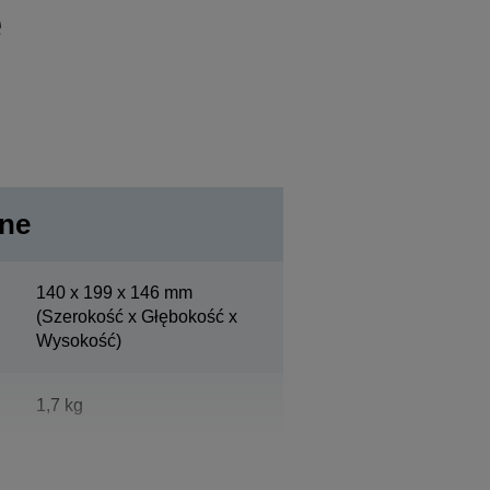
e
lne
140‎ x 199 x 146 mm
(Szerokość x Głębokość x
Wysokość)
1,7 kg
Epson Dark Grey