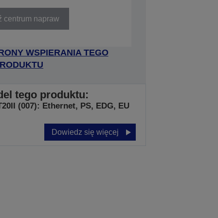
ź centrum napraw
RONY WSPIERANIA TEGO
RODUKTU
del tego produktu:
20II (007): Ethernet, PS, EDG, EU
Dowiedz się więcej