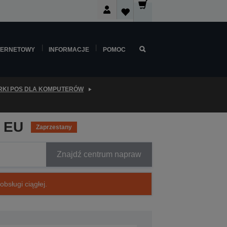
TERNETOWY
INFORMACJE
POMOC
KI POS DLA KOMPUTERÓW
, EU
Zaprzestany
Znajdź centrum napraw
bsługi ciągłej.