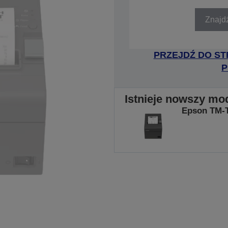
SKU: C31CD52003
Znajd
PRZEJDŹ DO ST
P
Istnieje nowszy mo
Epson TM-T