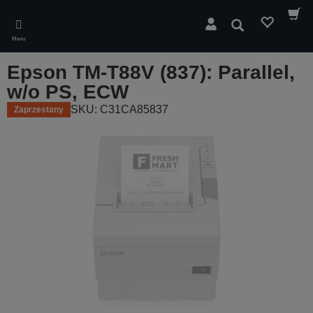
Skip
to
Wyszukaj
main
Menu
content
Epson TM-T88V (837): Parallel,
w/o PS, ECW
SKU: C31CA85837
Zaprzestany