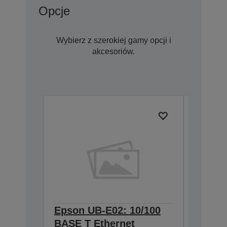
Opcje
Wybierz z szerokiej gamy opcji i
akcesoriów.
Epson UB-E02: 10/100
Epson 
BASE T Ethernet
Interf