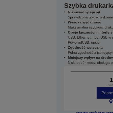
Szybka drukar
Niezawodny sprzęt
Sprawdzona jakość wykonan
Wysoka wydajność
Maksymalna szybkość druk
Opcje łączności i interfej
USB, Ethernet, host USB w 
PoweredUSB, opcje
Zgodność wsteczna
Pełna zgodność z istnieją
Mniejszy wpływ na środo
Niski pobór mocy, obsługa p
1
z VAT
Popro