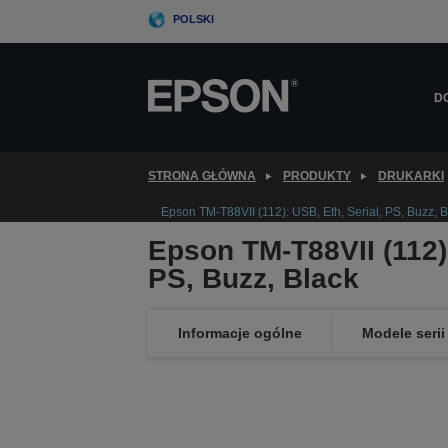
Skip
POLSKI
to
main
content
D
STRONA GŁÓWNA
PRODUKTY
DRUKARKI
Epson TM-T88VII (112): USB, Eth, Serial, PS, Buzz, B
Epson TM-T88VII (112):
PS, Buzz, Black
Informacje ogólne
Modele serii