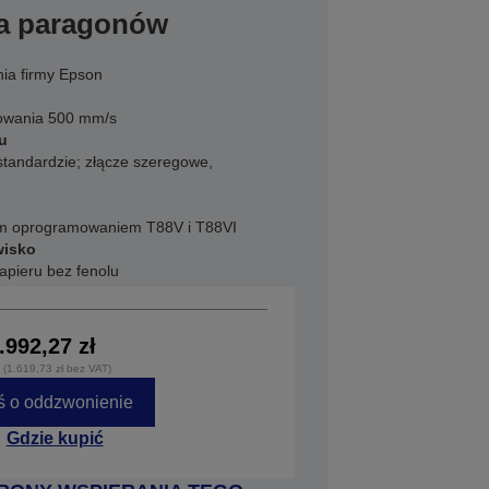
ka paragonów
ia firmy Epson
owania 500 mm/s
su
standardzie; złącze szeregowe,
cym oprogramowaniem T88V i T88VI
wisko
apieru bez fenolu
.992,27 zł
 (1.619,73 zł bez VAT)
ś o oddzwonienie
Gdzie kupić