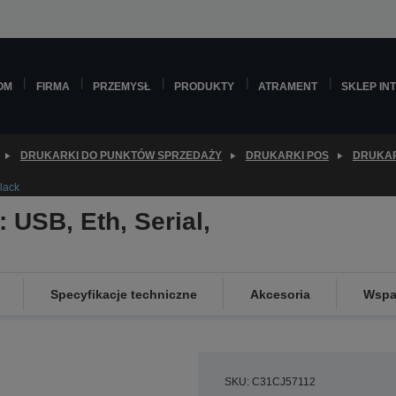
OM
FIRMA
PRZEMYSŁ
PRODUKTY
ATRAMENT
SKLEP IN
DRUKARKI DO PUNKTÓW SPRZEDAŻY
DRUKARKI POS
DRUKAR
lack
 USB, Eth, Serial,
Specyfikacje techniczne
Akcesoria
Wspa
SKU: C31CJ57112