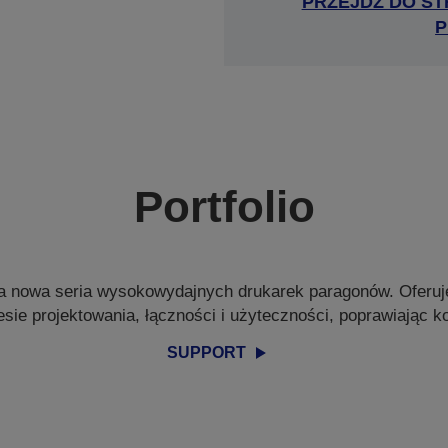
PRZEJDŹ DO ST
P
Portfolio
a nowa seria wysokowydajnych drukarek paragonów. Oferuje
sie projektowania, łączności i użyteczności, poprawiając k
SUPPORT