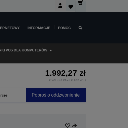
TERNETOWY
INFORMACJE
POMOC
KI POS DLA KOMPUTERÓW
1.992,27 zł
z VAT (1.619,73 zł bez VAT)
Poproś o oddzwonienie
rcie