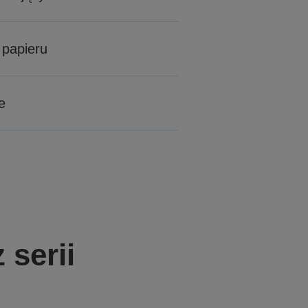
 papieru
e
 serii