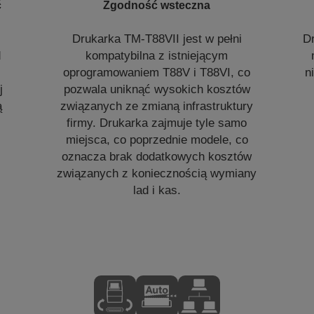
ć
Zgodność wsteczna
Drukarka TM-T88VII jest w pełni
D
d
kompatybilna z istniejącym
oprogramowaniem T88V i T88VI, co
n
j
pozwala uniknąć wysokich kosztów
ą
związanych ze zmianą infrastruktury
firmy. Drukarka zajmuje tyle samo
miejsca, co poprzednie modele, co
oznacza brak dodatkowych kosztów
związanych z koniecznością wymiany
lad i kas.