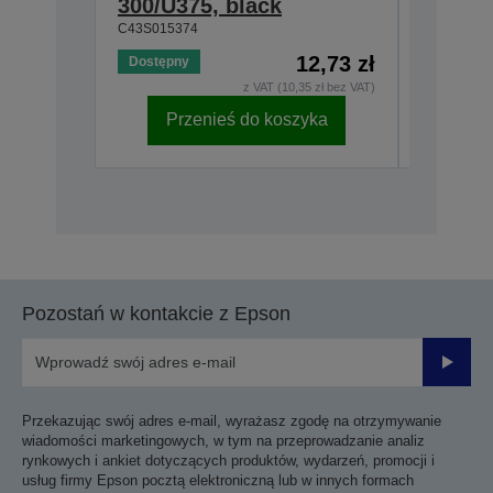
300/U375, black
230, b
C43S015374
C43S0153
12,73 zł
Dostępny
Dostępny
z VAT (10,35 zł bez VAT)
Przenieś do koszyka
Pr
Pozostań w kontakcie z Epson
Prześli
Przekazując swój adres e-mail, wyrażasz zgodę na otrzymywanie
wiadomości marketingowych, w tym na przeprowadzanie analiz
rynkowych i ankiet dotyczących produktów, wydarzeń, promocji i
usług firmy Epson pocztą elektroniczną lub w innych formach