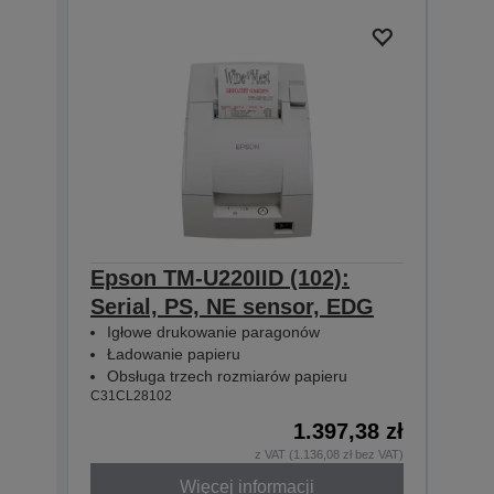
Epson TM-U220IID (102):
Eps
Serial, PS, NE sensor, EDG
Para
Igłowe drukowanie paragonów
Igł
Ładowanie papieru
Ład
Obsługa trzech rozmiarów papieru
Obs
C31CL28102
C31CL
1.397,38 zł
z VAT (1.136,08 zł bez VAT)
Więcej informacji