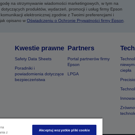
 zgodę na otrzymywanie wiadomości marketingowych, w tym na
 dotyczących produktów, wydarzeń, promocji i usług firmy Epson
komunikacji elektronicznej zgodnie z Twoimi preferencjami i
 jak opisano w
Oświadczeniu o Ochronie Prywatności firmy Epson
.
Kwestie prawne
Partners
Tech
Safety Data Sheets
Portal partnerów firmy
Technol
Epson
niewym
Poradniki i
ciepła
powiadomienia dotyczące
LPGA
bezpieczeństwa
Precisi
Technol
Innowac
Zrówno
technol
 na
Akceptuj wszystkie pliki cookie
ania z