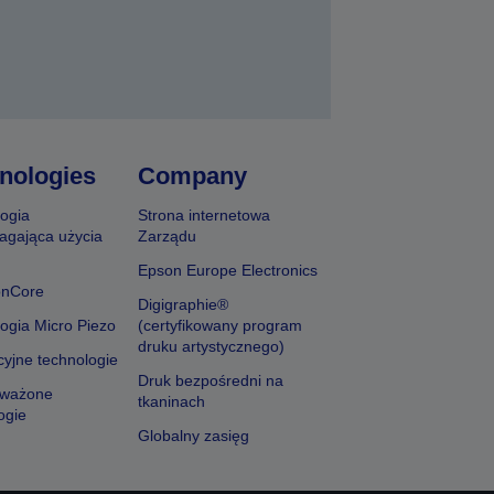
nologies
Company
ogia
Strona internetowa
agająca użycia
Zarządu
Epson Europe Electronics
onCore
Digigraphie®
ogia Micro Piezo
(certyfikowany program
druku artystycznego)
yjne technologie
Druk bezpośredni na
ważone
tkaninach
ogie
Globalny zasięg