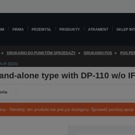
OM
FIRMA
PRZEMYSŁ
PRODUKTY
ATRAMENT
SKLEP IN
DRUKARKI DO PUNKTÓW SPRZEDAŻY
DRUKARKI POS
POS PE
o IF (EDG)
nd-alone type with DP-110 w/o I
oria
ny - Niestety, ten produkt nie jest już dostępny. Sprawdź poniżej opcje o