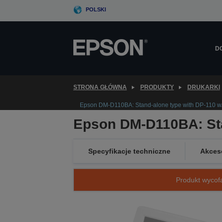
Skip
POLSKI
to
main
content
D
STRONA GŁÓWNA
PRODUKTY
DRUKARKI
Epson DM-D110BA: Stand-alone type with DP-110 w/
Epson DM-D110BA: Sta
Specyfikacje techniczne
Akces
Produkt wycofa