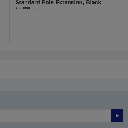
Standard Pole Extension, Black
A62B098112
Prześli