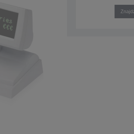
SKU: A61B133712A1
Znajd