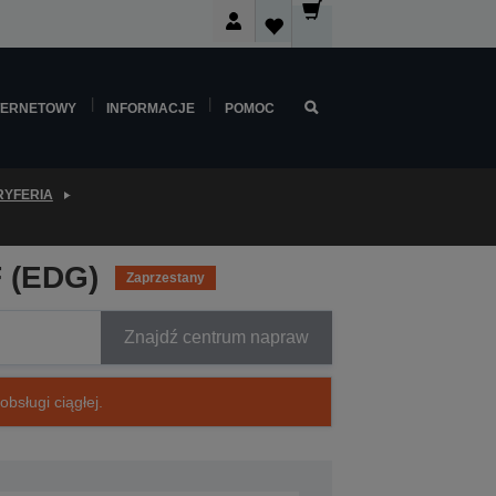
TERNETOWY
INFORMACJE
POMOC
RYFERIA
F (EDG)
Zaprzestany
Znajdź centrum napraw
bsługi ciągłej.