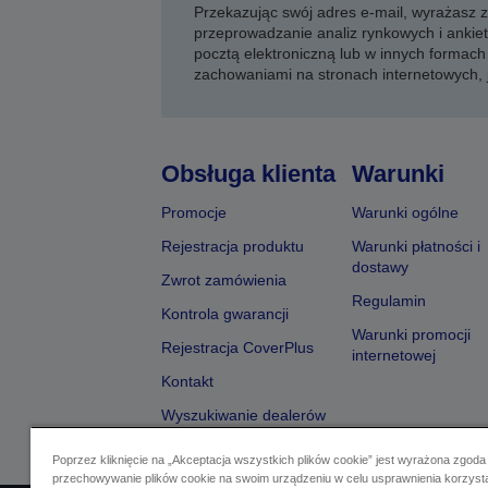
Przekazując swój adres e-mail, wyrażasz
przeprowadzanie analiz rynkowych i ankiet
pocztą elektroniczną lub w innych formach 
zachowaniami na stronach internetowych,
Obsługa klienta
Warunki
Promocje
Warunki ogólne
Rejestracja produktu
Warunki płatności i
dostawy
Zwrot zamówienia
Regulamin
Kontrola gwarancji
Warunki promocji
Rejestracja CoverPlus
internetowej
Kontakt
Wyszukiwanie dealerów
Poprzez kliknięcie na „Akceptacja wszystkich plików cookie” jest wyrażona zgoda
przechowywanie plików cookie na swoim urządzeniu w celu usprawnienia korzyst