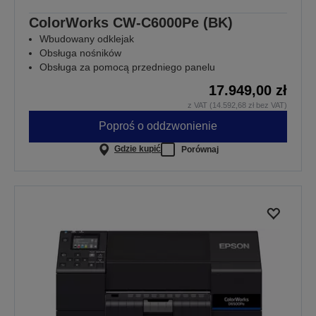
ColorWorks CW-C6000Pe (BK)
Wbudowany odklejak
Obsługa nośników
Obsługa za pomocą przedniego panelu
17.949,00 zł
z VAT (14.592,68 zł bez VAT)
Poproś o oddzwonienie
Gdzie kupić
Porównaj