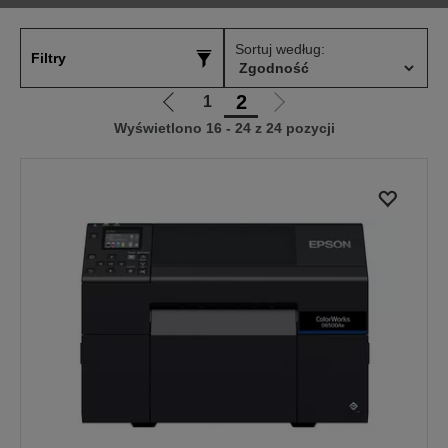
Sortuj według:
Filtry
2
1
Przejdź
Przejdź
Wyświetlono 16 - 24 z 24 pozycji
do
do
poprzedniej
następnej
strony
strony