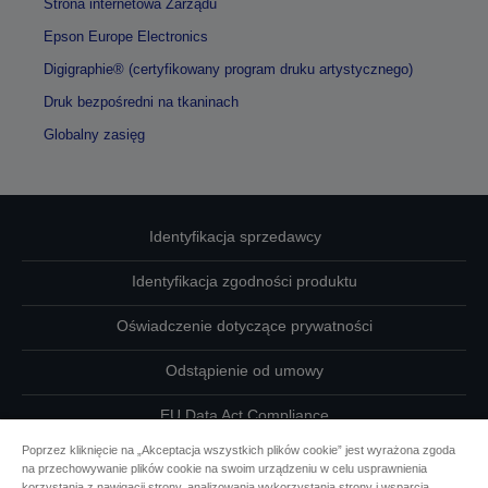
Strona internetowa Zarządu
Epson Europe Electronics
Digigraphie® (certyfikowany program druku artystycznego)
Druk bezpośredni na tkaninach
Globalny zasięg
Identyfikacja sprzedawcy
Identyfikacja zgodności produktu
Oświadczenie dotyczące prywatności
Odstąpienie od umowy
EU Data Act Compliance
Poprzez kliknięcie na „Akceptacja wszystkich plików cookie” jest wyrażona zgoda
Skontaktuj się z nami w sprawie swoich danych
na przechowywanie plików cookie na swoim urządzeniu w celu usprawnienia
korzystania z nawigacji strony, analizowania wykorzystania strony i wsparcia