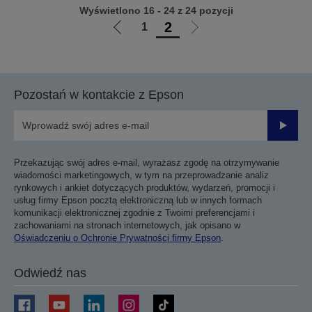
Wyświetlono 16 - 24 z 24 pozycji
2
1
Przejdź
Przejdź
do
do
poprzedniej
następnej
strony
strony
Pozostań w kontakcie z Epson
Prześli
Przekazując swój adres e-mail, wyrażasz zgodę na otrzymywanie
wiadomości marketingowych, w tym na przeprowadzanie analiz
rynkowych i ankiet dotyczących produktów, wydarzeń, promocji i
usług firmy Epson pocztą elektroniczną lub w innych formach
komunikacji elektronicznej zgodnie z Twoimi preferencjami i
zachowaniami na stronach internetowych, jak opisano w
Oświadczeniu o Ochronie Prywatności firmy Epson
.
Odwiedź nas