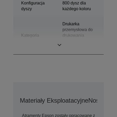
Konfiguracja
800 dysz dla
dyszy
każdego koloru
Drukarka
przemysłowa do
Kategoria
drukowania
kolorowych
etykiet
Materiały Eksploatacyjne
Nośniki
Op
Atramenty Epson zostały opracowane z