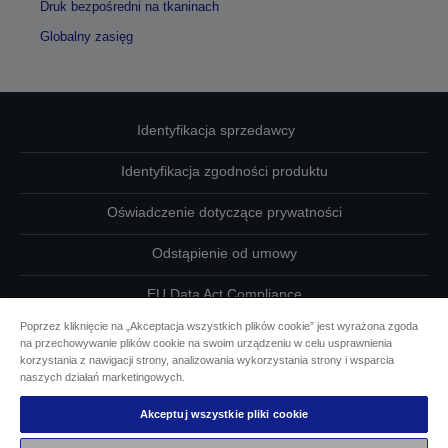
Druk bezpośredni na tkaninach
Globalny zasięg
Identyfikacja sprzedawcy
Identyfikacja zgodności produktu
Oświadczenie dotyczące prywatności
Odstąpienie od umowy
EU Data Act Compliance
Poprzez kliknięcie na „Akceptacja wszystkich plików cookie” jest wyrażona zgoda
Skontaktuj się z nami w sprawie swoich danych
na przechowywanie plików cookie na swoim urządzeniu w celu usprawnienia
korzystania z nawigacji strony, analizowania wykorzystania strony i wsparcia
Informacje o plikach cookie
naszych działań marketingowych.
Akceptuj wszystkie pliki cookie
Działania firmy Epson na rzecz dostępności