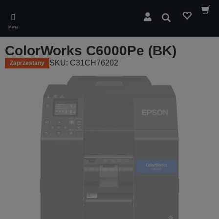
Skip
to
Wyszukaj
main
Menu
content
ColorWorks C6000Pe (BK)
SKU: C31CH76202
Zaprzestany