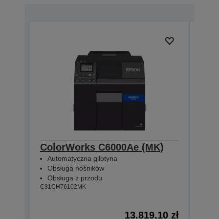
ColorWorks C6000Ae (MK)
Col
Automatyczna gilotyna
Wbu
Obsługa nośników
Obs
Obsługa z przodu
Obs
C31CH76102MK
C31CH
13.819,10 zł