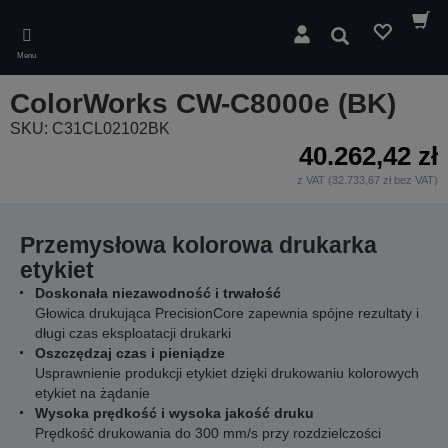
Skip
to
Wyszukaj
main
Menu
content
ColorWorks CW-C8000e (BK)
SKU: C31CL02102BK
40.262,42 zł
z VAT (32.733,67 zł bez VAT)
Przemysłowa kolorowa drukarka
etykiet
Doskonała niezawodność i trwałość
Głowica drukująca PrecisionCore zapewnia spójne rezultaty i
długi czas eksploatacji drukarki
Oszczędzaj czas i pieniądze
Usprawnienie produkcji etykiet dzięki drukowaniu kolorowych
etykiet na żądanie
Wysoka prędkość i wysoka jakość druku
Prędkość drukowania do 300 mm/s przy rozdzielczości