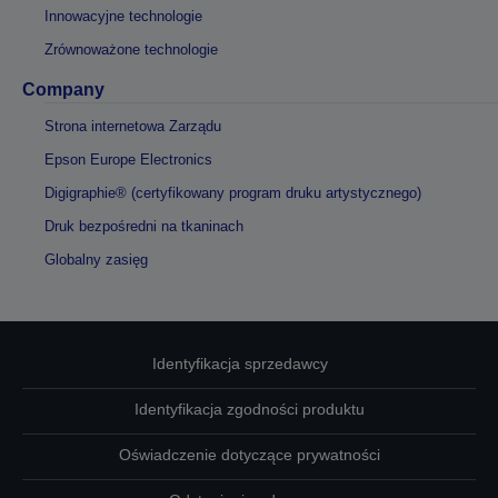
Innowacyjne technologie
Zrównoważone technologie
Company
Strona internetowa Zarządu
Epson Europe Electronics
Digigraphie® (certyfikowany program druku artystycznego)
Druk bezpośredni na tkaninach
Globalny zasięg
Identyfikacja sprzedawcy
Identyfikacja zgodności produktu
Oświadczenie dotyczące prywatności