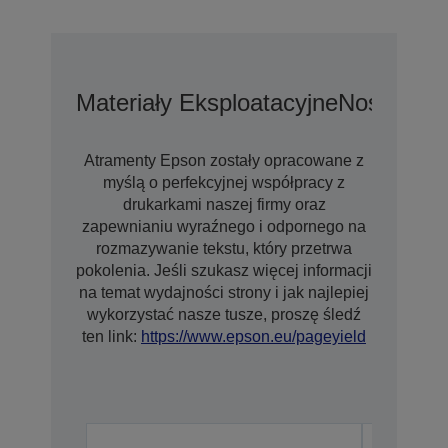
Materiały Eksploatacyjne
Nośniki
Op
Atramenty Epson zostały opracowane z
myślą o perfekcyjnej współpracy z
drukarkami naszej firmy oraz
zapewnianiu wyraźnego i odpornego na
rozmazywanie tekstu, który przetrwa
pokolenia. Jeśli szukasz więcej informacji
na temat wydajności strony i jak najlepiej
wykorzystać nasze tusze, proszę śledź
ten link:
https://www.epson.eu/pageyield