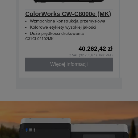
ColorWorks CW-C8000e (MK)
Col
Wzmocniona konstrukcja przemysłowa
Wzm
Kolorowe etykiety wysokiej jakości
Kol
Duże prędkości drukowania
Duż
C31CL02102MK
C31CL
40.262,42 zł
z VAT (32.733,67 zł bez VAT)
Więcej informacji