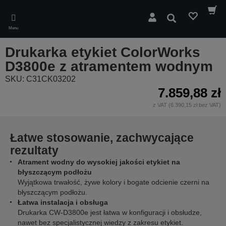
Skip
to
Wyszukaj
main
Menu
content
Drukarka etykiet ColorWorks
D3800e z atramentem wodnym
SKU: C31CK03202
7.859,88 zł
z VAT (6.390,15 zł bez VAT)
Łatwe stosowanie, zachwycające
rezultaty
Atrament wodny do wysokiej jakości etykiet na
błyszczącym podłożu
Wyjątkowa trwałość, żywe kolory i bogate odcienie czerni na
błyszczącym podłożu.
Łatwa instalacja i obsługa
Drukarka CW-D3800e jest łatwa w konfiguracji i obsłudze,
nawet bez specjalistycznej wiedzy z zakresu etykiet.