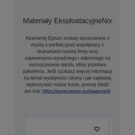
Materiały Eksploatacyjne
Nośniki
Op
Atramenty Epson zostały opracowane z
myślą o perfekcyjnej współpracy z
drukarkami naszej firmy oraz
zapewnianiu wyraźnego i odpornego na
rozmazywanie tekstu, który przetrwa
pokolenia. Jeśli szukasz więcej informacji
na temat wydajności strony i jak najlepiej
wykorzystać nasze tusze, proszę śledź
ten link:
https://www.epson.eu/pageyield