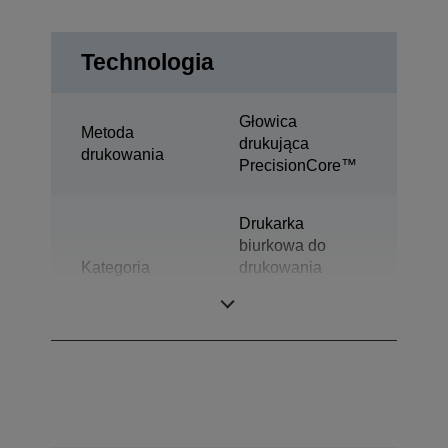
Technologia
Głowica
Metoda
drukująca
drukowania
PrecisionCore™
Drukarka
biurkowa do
Kategoria
drukowania
kolorowych
etykiet