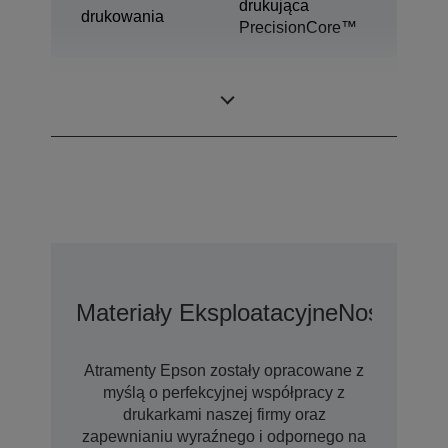
drukująca
drukowania
PrecisionCore™
Technologia
Ultrachrome® XD
tuszów
Materiały Eksploatacyjne
Nośniki
Op
Atramenty Epson zostały opracowane z
myślą o perfekcyjnej współpracy z
drukarkami naszej firmy oraz
zapewnianiu wyraźnego i odpornego na