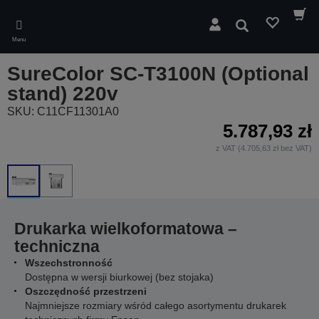
Skip
to
Wyszukaj
main
Menu
content
SureColor SC-T3100N (Optional
stand) 220v
SKU: C11CF11301A0
5.787,93 zł
z VAT (4.705,63 zł bez VAT)
Drukarka wielkoformatowa –
techniczna
Wszechstronność
Dostępna w wersji biurkowej (bez stojaka)
Oszczędność przestrzeni
Najmniejsze rozmiary wśród całego asortymentu drukarek