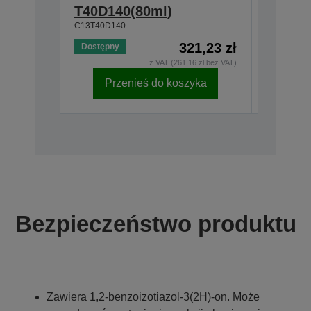
T40D140(80ml)
T40C1
C13T40D140
C13T40C1
321,23 zł
Dostępny
Dostępny
z VAT (261,16 zł bez VAT)
Przenieś do koszyka
Pr
Bezpieczeństwo produktu
Zawiera 1,2-benzoizotiazol-3(2H)-on. Może