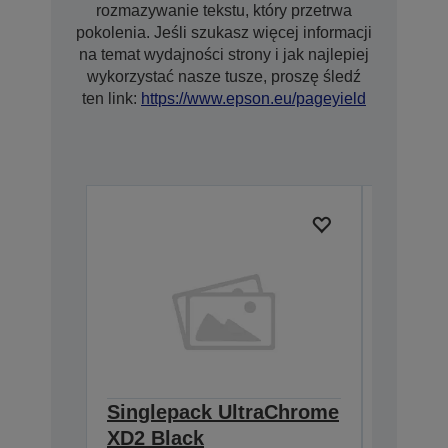
rozmazywanie tekstu, który przetrwa
pokolenia. Jeśli szukasz więcej informacji
na temat wydajności strony i jak najlepiej
wykorzystać nasze tusze, proszę śledź
ten link:
https://www.epson.eu/pageyield
Singlepack UltraChrome
Single
XD2 Black
XD2 Bl