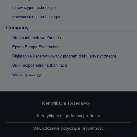
Innowacyjne technologie
Zrównoważone technologie
Company
Strona internetowa Zarządu
Epson Europe Electronics
Digigraphie® (certyfikowany program druku artystycznego)
Druk bezpośredni na tkaninach
Globalny zasięg
Identyfikacja sprzedawcy
Identyfikacja zgodności produktu
Oświadczenie dotyczące prywatności