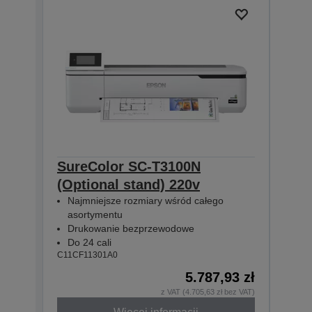
SureColor SC-T3100N
Sur
(Optional stand) 220v
Sta
Najmniejsze rozmiary wśród całego
Naj
asortymentu
aso
Drukowanie bezprzewodowe
Dru
Do 24 cali
Do 
C11CF11301A0
C11CF
5.787,93 zł
Dost
z VAT (4.705,63 zł bez VAT)