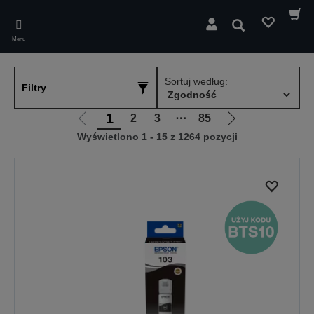
Skip
to
Wyszukaj
main
Menu
content
Sortuj według:
Filtry
1
2
3
⋯
85
Przejdź
Przejdź
Wyświetlono 1 - 15 z 1264 pozycji
do
do
poprzedniej
następnej
strony
strony