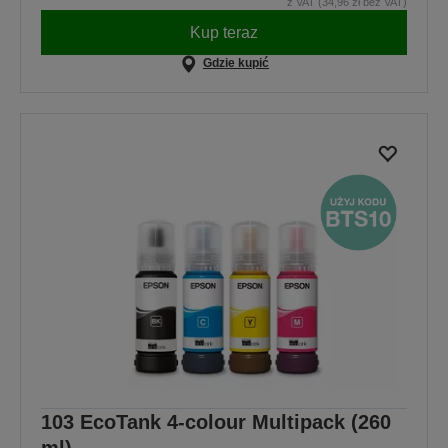
z VAT (34,96 zł bez VAT)
Kup teraz
Gdzie kupić
103 EcoTank 4-colour Multipack (260
ml)