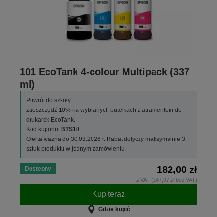
101 EcoTank 4-colour Multipack (337
ml)
Powrót do szkoły
zaoszczędź 10% na wybranych butelkach z atramentem do
drukarek EcoTank.
Kod kuponu:
BTS10
Oferta ważna do 30.08.2026 r. Rabat dotyczy maksymalnie 3
sztuk produktu w jednym zamówieniu.
182,00 zł
Dostępny
z VAT (147,97 zł bez VAT)
Kup teraz
Gdzie kupić