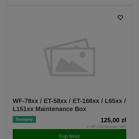
WF-78xx / ET-58xx / ET-166xx / L65xx /
L151xx Maintenance Box
125,00 zł
Dostępny
z VAT (101,63 zł bez VAT)
Kup teraz