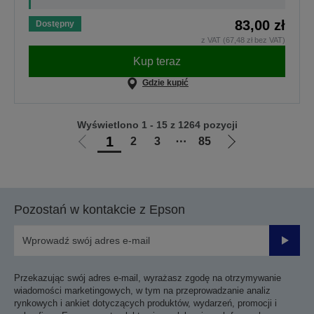
83,00 zł
Dostępny
z VAT (67,48 zł bez VAT)
Kup teraz
Gdzie kupić
Wyświetlono 1 - 15 z 1264 pozycji
1
2
3
⋯
85
Przejdź
Przejdź
do
do
poprzedniej
następnej
strony
strony
Pozostań w kontakcie z Epson
Prześli
Przekazując swój adres e-mail, wyrażasz zgodę na otrzymywanie
wiadomości marketingowych, w tym na przeprowadzanie analiz
rynkowych i ankiet dotyczących produktów, wydarzeń, promocji i