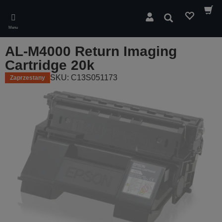
Skip
to
Wyszukaj
main
Menu
content
AL-M4000 Return Imaging
Cartridge 20k
SKU: C13S051173
Zaprzestany