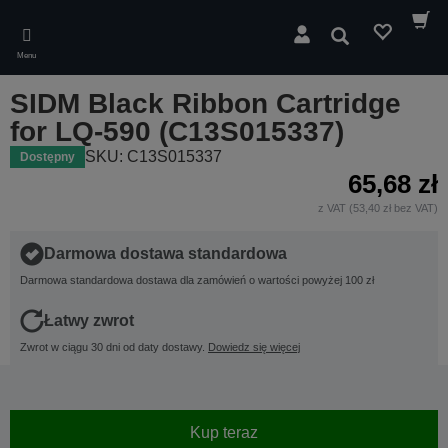
Skip
to
Wyszukaj
main
Menu
content
SIDM Black Ribbon Cartridge
for LQ-590 (C13S015337)
SKU: C13S015337
Dostępny
65,68 zł
z VAT (53,40 zł bez VAT)
Darmowa dostawa standardowa
Darmowa standardowa dostawa dla zamówień o wartości powyżej 100 zł
Łatwy zwrot
Zwrot w ciągu 30 dni od daty dostawy.
Dowiedz się więcej
Kup teraz