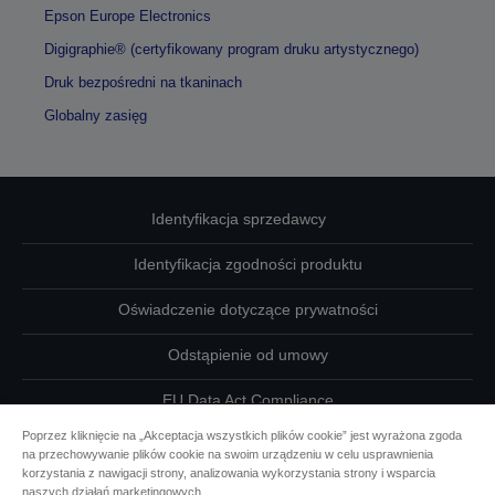
Epson Europe Electronics
Digigraphie® (certyfikowany program druku artystycznego)
Druk bezpośredni na tkaninach
Globalny zasięg
Identyfikacja sprzedawcy
Identyfikacja zgodności produktu
Oświadczenie dotyczące prywatności
Odstąpienie od umowy
EU Data Act Compliance
Poprzez kliknięcie na „Akceptacja wszystkich plików cookie” jest wyrażona zgoda
Skontaktuj się z nami w sprawie swoich danych
na przechowywanie plików cookie na swoim urządzeniu w celu usprawnienia
korzystania z nawigacji strony, analizowania wykorzystania strony i wsparcia
Informacje o plikach cookie
naszych działań marketingowych.