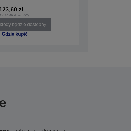
123,60 zł
T (100,49 zł bez VAT)
iedy będzie dostępny
Gdzie kupić
e
ięcej informacji, skorzystaj z