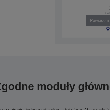
z VA
Powiadom k
Zgodne moduły główn
o najmniej jednym artykułem z tej oferty. Aby uzyskać w