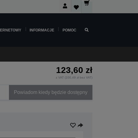
TERNETOWY
INFORMACJE
POMOC
123,60 zł
z VAT (100,49 zł bez VAT)
Powiadom kiedy będzie dostępny