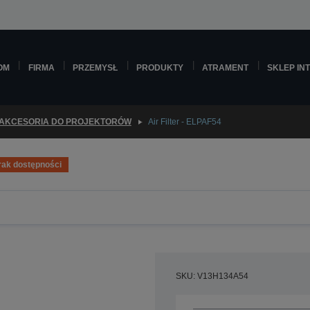
OM
FIRMA
PRZEMYSŁ
PRODUKTY
ATRAMENT
SKLEP IN
AKCESORIA DO PROJEKTORÓW
Air Filter - ELPAF54
rak dostępności
SKU: V13H134A54