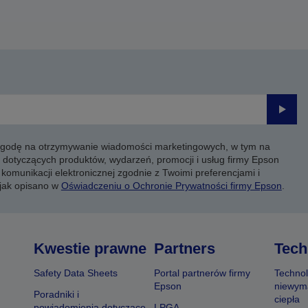
Prześli
 zgodę na otrzymywanie wiadomości marketingowych, w tym na
 dotyczących produktów, wydarzeń, promocji i usług firmy Epson
komunikacji elektronicznej zgodnie z Twoimi preferencjami i
 jak opisano w
Oświadczeniu o Ochronie Prywatności firmy Epson
.
Kwestie prawne
Partners
Tech
Safety Data Sheets
Portal partnerów firmy
Technol
Epson
niewym
Poradniki i
ciepła
powiadomienia dotyczące
LPGA