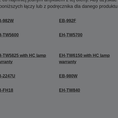
poniższych łączy lub z podręcznika dla danego produktu
B-982W
EB-992F
H-TW5600
EH-TW5700
-TW5825 with HC lamp
EH-TW6150 with HC lamp
rranty
warranty
B-2247U
EB-980W
B-FH18
EH-TW840