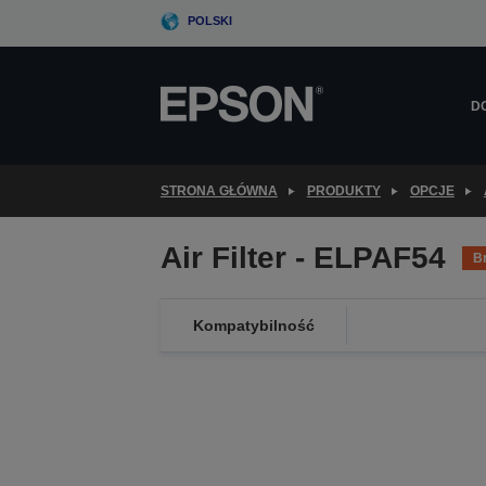
Skip
POLSKI
to
main
content
D
STRONA GŁÓWNA
PRODUKTY
OPCJE
Air Filter - ELPAF54
B
Kompatybilność