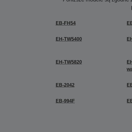
EB-FH54
E
EH-TW5400
E
EH-TW5820
EH
wa
EB-2042
E
EB-994F
E