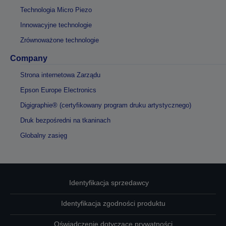
Technologia Micro Piezo
Innowacyjne technologie
Zrównoważone technologie
Company
Strona internetowa Zarządu
Epson Europe Electronics
Digigraphie® (certyfikowany program druku artystycznego)
Druk bezpośredni na tkaninach
Globalny zasięg
Identyfikacja sprzedawcy
Identyfikacja zgodności produktu
Oświadczenie dotyczące prywatności