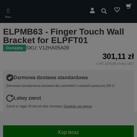
Skip
to
Wyszukaj
main
Menu
content
ELPMB63 - Finger Touch Wall
Bracket for ELPFT01
SKU: V12HA05A09
Dostępny
301,11 zł
z VAT (244,80 zł bez VAT)
Darmowa dostawa standardowa
Darmowa standardowa dostawa dla zamówień o wartości powyżej 100 zł
Łatwy zwrot
Zwrot w ciągu 30 dni od daty dostawy.
Dowiedz się więcej
Kup teraz