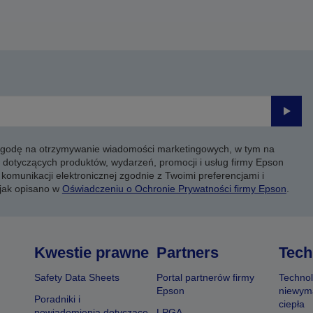
Prześli
 zgodę na otrzymywanie wiadomości marketingowych, w tym na
 dotyczących produktów, wydarzeń, promocji i usług firmy Epson
komunikacji elektronicznej zgodnie z Twoimi preferencjami i
 jak opisano w
Oświadczeniu o Ochronie Prywatności firmy Epson
.
Kwestie prawne
Partners
Tech
Safety Data Sheets
Portal partnerów firmy
Technol
Epson
niewym
Poradniki i
ciepła
powiadomienia dotyczące
LPGA