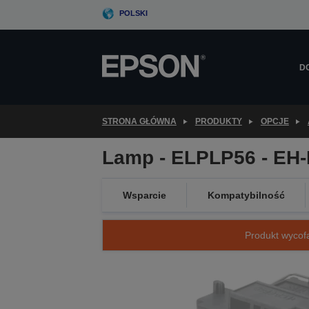
Skip
POLSKI
to
main
content
D
STRONA GŁÓWNA
PRODUKTY
OPCJE
Lamp - ELPLP56 - EH
Wsparcie
Kompatybilność
Produkt wycofa