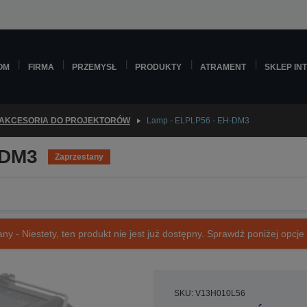
OM
FIRMA
PRZEMYSŁ
PRODUKTY
ATRAMENT
SKLEP IN
AKCESORIA DO PROJEKTORÓW
Lamp - ELPLP56 - EH-DM3
-DM3
Zaprzestany
ny - Niestety, ten produkt nie jest już dostępny. Sprawdź poniżej opcje o
SKU: V13H010L56