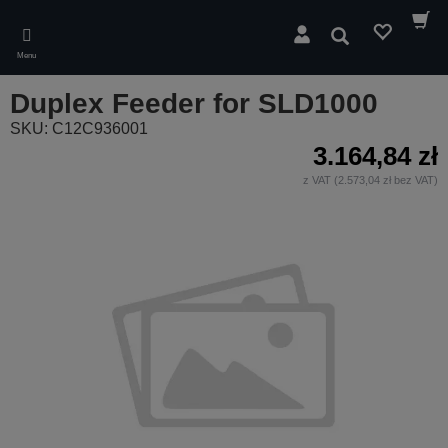
Skip
to
Wyszukaj
main
Menu
content
Duplex Feeder for SLD1000
SKU: C12C936001
3.164,84 zł
z VAT (2.573,04 zł bez VAT)