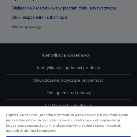
Digigraphie® (certyfikowany program druku artystycznego)
Druk bezpośredni na tkaninach
Globalny zasięg
Identyfikacja sprzedawcy
Identyfikacja zgodności produktu
Oświadczenie dotyczące prywatności
Odstąpienie od umowy
EU Data Act Compliance
Poprzez kliknięcie na „Akceptacja wszystkich plików cookie” jest wyrażona zgoda
Skontaktuj się z nami w sprawie swoich danych
na przechowywanie plików cookie na swoim urządzeniu w celu usprawnienia
korzystania z nawigacji strony, analizowania wykorzystania strony i wsparcia
Informacje o plikach cookie
naszych działań marketingowych.