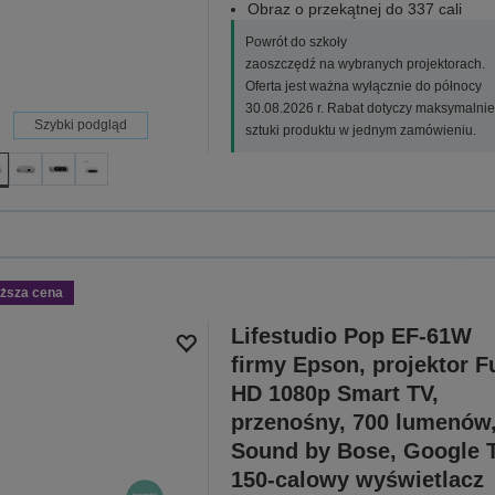
Obraz o przekątnej do 337 cali
Powrót do szkoły
zaoszczędź na wybranych projektorach.
Oferta jest ważna wyłącznie do północy
30.08.2026 r. Rabat dotyczy maksymalnie
Szybki podgląd
sztuki produktu w jednym zamówieniu.
Powrót
zaoszczędź na wybranych projek
północ
iższa cena
ZOBACZ 
Lifestudio Pop EF-61W
firmy Epson, projektor Fu
HD 1080p Smart TV,
przenośny, 700 lumenów
Sound by Bose, Google T
150-calowy wyświetlacz