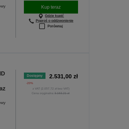
owy
Kup teraz
Gdzie kupić
Poproś o oddzwonienie
Porównaj
HD
2.531,00 zł
Dostępny
-20%
az
z VAT (2.057,72 zł bez VAT)
Cena oryginalna
3.163,21 zł
owy