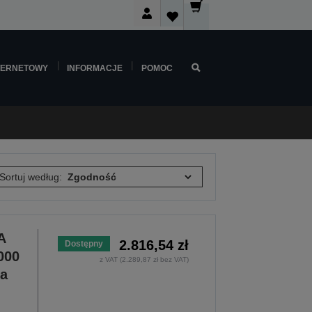
TERNETOWY
INFORMACJE
POMOC
Sortuj według:
A
2.816,54 zł
Dostępny
000
z VAT (2.289,87 zł bez VAT)
ia