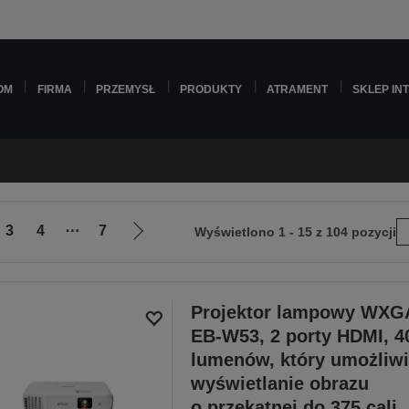
OM
FIRMA
PRZEMYSŁ
PRODUKTY
ATRAMENT
SKLEP IN
3
4
⋯
7
Wyświetlono 1 - 15 z 104 pozycji
Przejdź
do
następnej
strony
Projektor lampowy WXG
EB-W53, 2 porty HDMI, 4
lumenów, który umożliw
wyświetlanie obrazu
o przekątnej do 375 cali