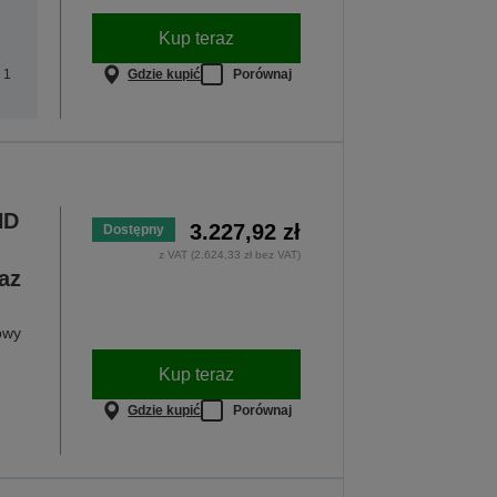
Kup teraz
Gdzie kupić
Porównaj
 1
HD
3.227,92 zł
Dostępny
,
z VAT (2.624,33 zł bez VAT)
az
owy
Kup teraz
Gdzie kupić
Porównaj