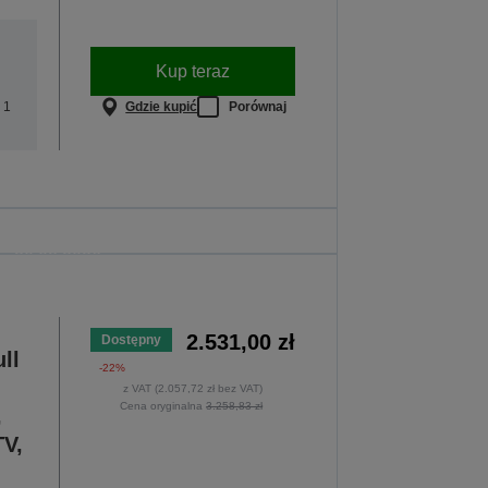
Kup teraz
Gdzie kupić
Porównaj
 1
 do szkoły
torach. Oferta jest ważna wyłącznie do
y 30.08.2026 r.
CAŁĄ OFERTĘ
2.531,00 zł
Dostępny
ll
-22%
z VAT (2.057,72 zł bez VAT)
Cena oryginalna
3.258,83 zł
,
V,