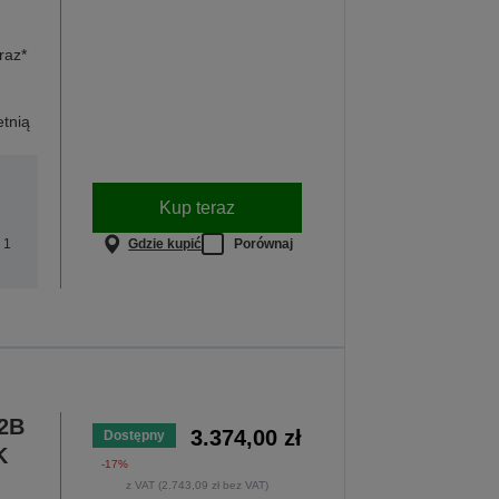
raz*
etnią
Kup teraz
Gdzie kupić
Porównaj
 1
62B
3.374,00 zł
Dostępny
K
-17%
z VAT (2.743,09 zł bez VAT)