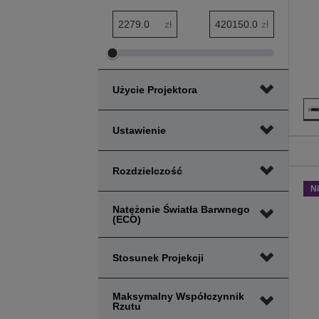
Zakres minimalny: cena
Zakres maksymalny: cena
zł
zł
Dostosuj
Dostosuj
zakres
zakres
Użycie Projektora
minimalny
maksymalny
cena
cena
Ustawienie
Rozdzielczość
N
Natężenie Światła Barwnego
(ECO)
Stosunek Projekcji
Maksymalny Współczynnik
Rzutu