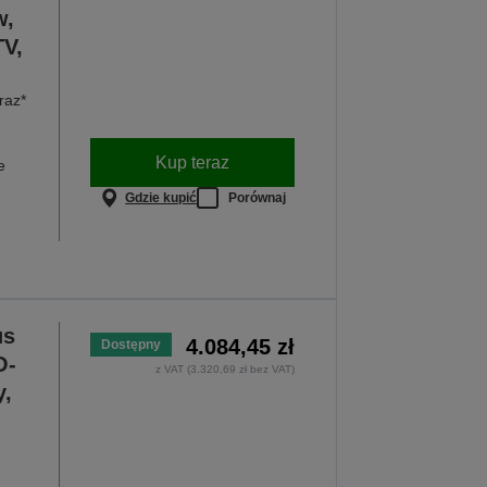
w,
V,
raz*
Kup teraz
e
Gdzie kupić
Porównaj
us
4.084,45 zł
Dostępny
O-
z VAT (3.320,69 zł bez VAT)
y,