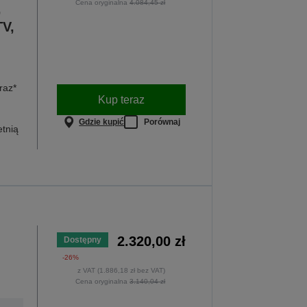
Cena oryginalna
4.084,45 zł
,
V,
raz*
Kup teraz
Gdzie kupić
Porównaj
etnią
2.320,00 zł
Dostępny
-26%
z VAT (1.886,18 zł bez VAT)
Cena oryginalna
3.140,04 zł