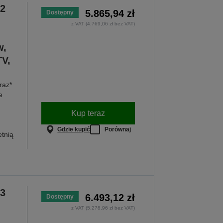
72
5.865,94 zł
Dostępny
z VAT (4.769,06 zł bez VAT)
w,
V,
raz*
e
Kup teraz
Gdzie kupić
Porównaj
etnią
73
6.493,12 zł
Dostępny
z VAT (5.278,96 zł bez VAT)