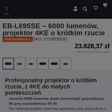
Skip
to
Wyszukaj
main
Menu
content
EB-L695SE – 6000 lumenów,
projektor 4KE o krótkim rzucie
SKU: V11HB36180
Brak dostępności
23.628,37 zł
z VAT (19.210,06 zł bez VAT)
Profesjonalny projektor o krótkim
rzucie, z 4KE do małych
pomieszczeń
Jasność 6000 lumenów dzięki technologii optymalizacji
4K przy częstotliwości 60 Hz
Ten niedrogi projektor laserowy wyświetla ostry, jasny obraz o