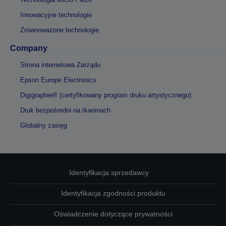
Innowacyjne technologie
Zrównoważone technologie
Company
Strona internetowa Zarządu
Epson Europe Electronics
Digigraphie® (certyfikowany program druku artystycznego)
Druk bezpośredni na tkaninach
Globalny zasięg
Identyfikacja sprzedawcy
Identyfikacja zgodności produktu
Oświadczenie dotyczące prywatności