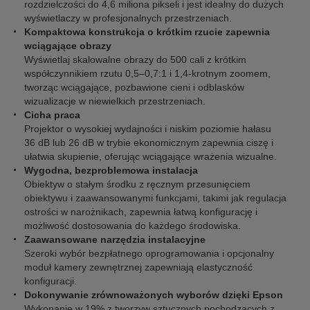
rozdzielczości do 4,6 miliona pikseli i jest idealny do dużych
wyświetlaczy w profesjonalnych przestrzeniach.
Kompaktowa konstrukcja o krótkim rzucie zapewnia
wciągające obrazy
Wyświetlaj skalowalne obrazy do 500 cali z krótkim
współczynnikiem rzutu 0,5–0,7:1 i 1,4-krotnym zoomem,
tworząc wciągające, pozbawione cieni i odblasków
wizualizacje w niewielkich przestrzeniach.
Cicha praca
Projektor o wysokiej wydajności i niskim poziomie hałasu
36 dB lub 26 dB w trybie ekonomicznym zapewnia ciszę i
ułatwia skupienie, oferując wciągające wrażenia wizualne.
Wygodna, bezproblemowa instalacja
Obiektyw o stałym środku z ręcznym przesunięciem
obiektywu i zaawansowanymi funkcjami, takimi jak regulacja
ostrości w narożnikach, zapewnia łatwą konfigurację i
możliwość dostosowania do każdego środowiska.
Zaawansowane narzędzia instalacyjne
Szeroki wybór bezpłatnego oprogramowania i opcjonalny
moduł kamery zewnętrznej zapewniają elastyczność
konfiguracji.
Dokonywanie zrównoważonych wyborów dzięki Epson
Wykonanie w 19% z tworzyw sztucznych pochodzących z