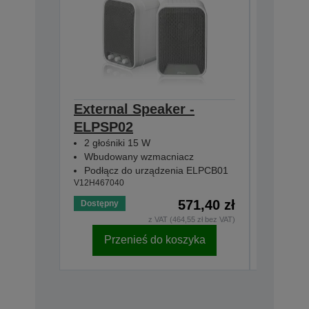
External Speaker -
Wirele
ELPSP02
ELPAP
2 głośniki 15 W
5GHz)
Wbudowany wzmacniacz
V12H005A
Podłącz do urządzenia ELPCB01
V12H467040
571,40 zł
Dostępny
Dostępny
z VAT (464,55 zł bez VAT)
Przenieś do koszyka
Pr