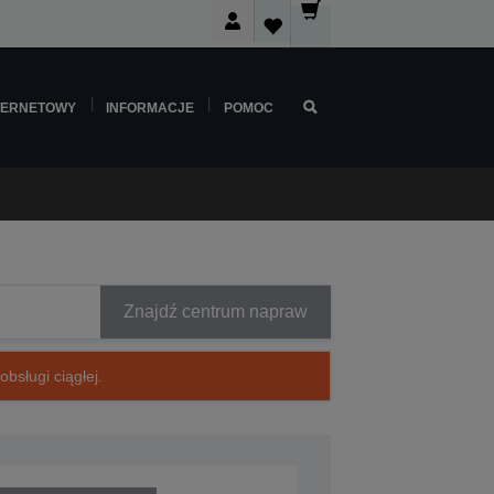
TERNETOWY
INFORMACJE
POMOC
Znajdź centrum napraw
bsługi ciągłej.