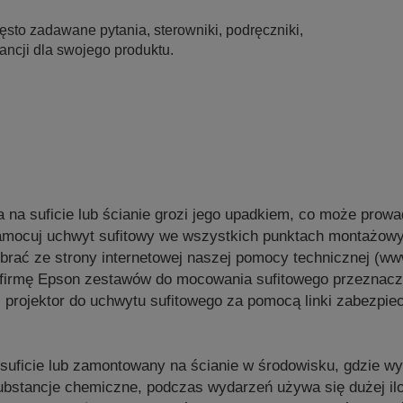
sto zadawane pytania, sterowniki, podręczniki,
ancji dla swojego produktu.
a na suficie lub ścianie grozi jego upadkiem, co może prow
amocuj uchwyt sufitowy we wszystkich punktach montażowy
obrać ze strony internetowej naszej pomocy technicznej (w
 firmę Epson zestawów do mocowania sufitowego przeznac
 projektor do uchwytu sufitowego za pomocą linki zabezpiec
a suficie lub zamontowany na ścianie w środowisku, gdzie w
b substancje chemiczne, podczas wydarzeń używa się dużej i