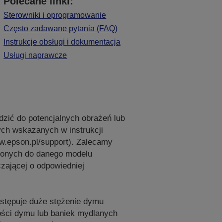
Polecane linki:
Sterowniki i oprogramowanie
Często zadawane pytania (FAQ)
Instrukcje obsługi i dokumentacja
Usługi naprawcze
adzić do potencjalnych obrażeń lub
ch wskazanych w instrukcji
ww.epson.pl/support). Zalecamy
zonych do danego modelu
zającej o odpowiedniej
ystępuje duże stężenie dymu
lości dymu lub baniek mydlanych