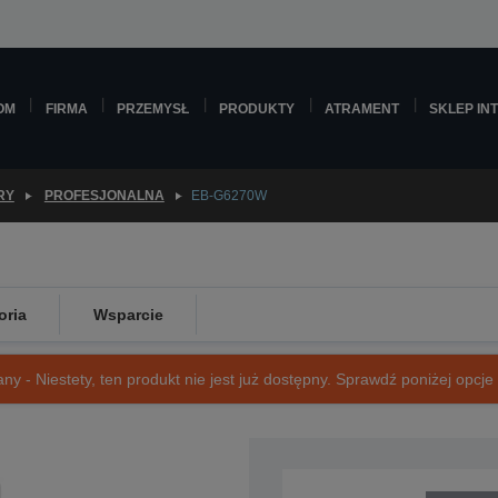
OM
FIRMA
PRZEMYSŁ
PRODUKTY
ATRAMENT
SKLEP IN
RY
PROFESJONALNA
EB-G6270W
oria
Wsparcie
ny - Niestety, ten produkt nie jest już dostępny. Sprawdź poniżej opcje o
SKU: V11H702040