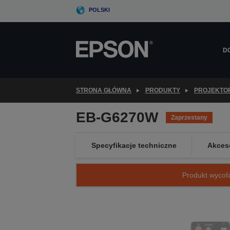
Skip
POLSKI
to
main
content
D
STRONA GŁÓWNA
PRODUKTY
PROJEKTO
EB-G6270W
Zaprzestany
Specyfikacje techniczne
Akces
Produkt wycofa