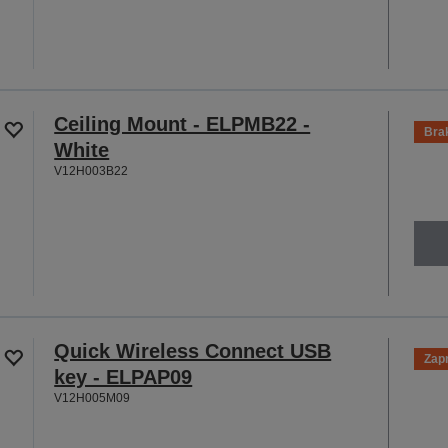
Ceiling Mount - ELPMB22 -
Bra
White
V12H003B22
Quick Wireless Connect USB
Zap
key - ELPAP09
V12H005M09