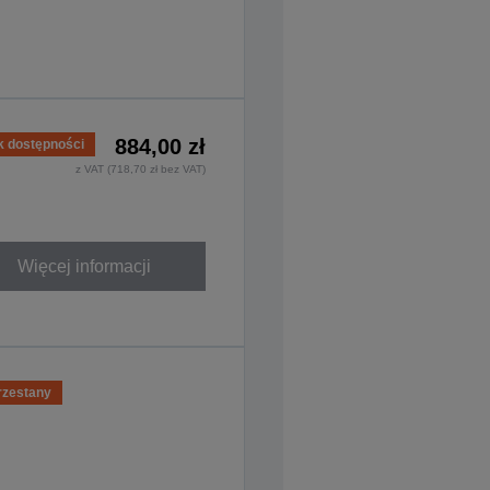
884,00 zł
k dostępności
z VAT (718,70 zł bez VAT)
Więcej informacji
rzestany