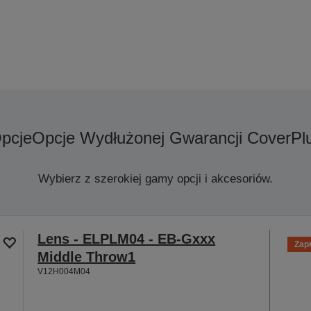
pcje
Opcje Wydłużonej Gwarancji CoverPl
Wybierz z szerokiej gamy opcji i akcesoriów.
Lens - ELPLM04 - EB-Gxxx
Zap
Middle Throw1
V12H004M04