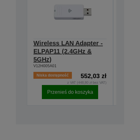
Wireless LAN Adapter -
Ceilin
ELPAP11 (2.4GHz &
918-1
V12H003P
5GHz)
V12H005A01
552,03 zł
Niska dostępność
Niska do
z VAT (448,80 zł bez VAT)
Przenieś do koszyka
Pr