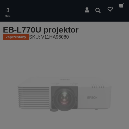
Skip
to
Wyszukaj
main
Menu
content
EB-L770U projektor
SKU: V11HA96080
Zaprzestany