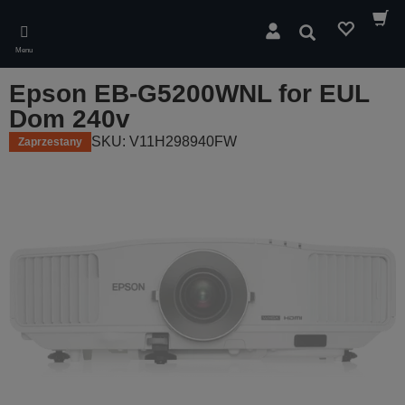
Skip
to
Wyszukaj
main
Menu
content
Epson EB-G5200WNL for EUL
Dom 240v
SKU: V11H298940FW
Zaprzestany