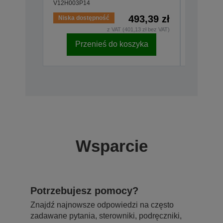
V12H003P14
V12H003P
493,39 zł
Niska dostępność
Dostępny
z VAT (401,13 zł bez VAT)
Przenieś do koszyka
Pr
Wsparcie
Potrzebujesz pomocy?
Znajdź najnowsze odpowiedzi na często
zadawane pytania, sterowniki, podręczniki,