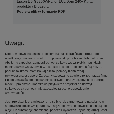
Epson EB-G5200WNL for EUL Dom 240v Karta
produktu / Broszura
Pobierz plik w formacie PDF
Uwagi:
Nieprawidłowa instalacja projektora na suficie lub ścianie grozi jego
upadkiem, co może prowadzić do potencjalnych obrażeń lub uszkodzeń.
Aby temu zapobiec, zamocuj uchwyt sufitowy we wszystkich punktach
montażowych wskazanych w instrukcji obsługi projektora, którą można
pobrać ze strony internetowej naszej pomocy technicznej
(www.epson.pl/support). Zalecamy stosowanie zatwierdzonych przez firmę
Epson zestawów do mocowania sufitowego przeznaczonych do danego
modelu projektora. Dodatkowo przytwierdź projektor do uchwytu
sufitowego za pomocą linki zabezpieczającej o odpowiedniej
wytrzymałości.
Jeśli projektor jest zawieszony na suficie lub zamontowany na ścianie w
środowisku, gdzie występuje duże stężenie dymu olejowego, ulatniają się
oleje lub substancje chemiczne, podczas wydarzeń używa się dużej ilości