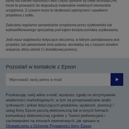
dymu lub baniek mydlanych albo często spalane są olejki aromatyczne,
może to prowadzić do degradacji materiałów niektórych elementów
urządzenia. Z czasem może to skutkować pęknięciem i upadkiem
projektora z sufitu.
Zalecamy regularne sprawdzanie urządzenia przez użytkownika lub
wykwalifikowanego specjalistę pod kątem bezpieczeństwa użytkowania.
Jeśli masz wątpliwości dotyczące otoczenia, w którym zainstalowany jest
projektor, lub jakiekolwiek inne pytania, skontaktuj się z naszym działem
wsparcia, który udzieli Ci dodatkowej pomocy.
Pozostań w kontakcie z Epson
Prześli
Przekazując swój adres e-mail, wyrażasz zgodę na otrzymywanie
wiadomości marketingowych, w tym na przeprowadzanie analiz
rynkowych i ankiet dotyczących produktów, wydarzeń, promocji i
usług firmy Epson pocztą elektroniczną lub w innych formach
komunikacji elektronicznej zgodnie z Twoimi preferencjami i
zachowaniami na stronach internetowych, jak opisano w
Oświadczeniu o Ochronie Prywatności firmy Epson
.