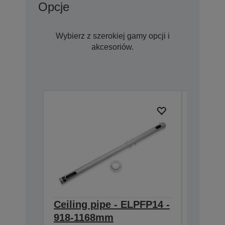
Opcje
Wybierz z szerokiej gamy opcji i
akcesoriów.
Ceiling pipe - ELPFP14 -
Ceilin
918-1168mm
668-9