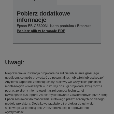
Pobierz dodatkowe
informacje
Epson EB-G5600NL Karta produktu / Broszura
Pobierz plik w formacie PDF
Uwagi:
Nieprawidłowa instalacja projektora na suficie lub ścianie grozi jego
upadkiem, co może prowadzić do potencjalnych obrażeń lub uszkodzeń.
Aby temu zapobiec, zamocuj uchwyt sufitowy we wszystkich punktach
montażowych wskazanych w instrukcji obsługi projektora, którą można
pobrać ze strony internetowej naszej pomocy technicznej
(www.epson.pl/support). Zalecamy stosowanie zatwierdzonych przez firmę
Epson zestawów do mocowania sufitowego przeznaczonych do danego
modelu projektora. Dodatkowo przytwierdź projektor do uchwytu
sufitowego za pomocą linki zabezpieczającej o odpowiedniej
wytrzymałości.