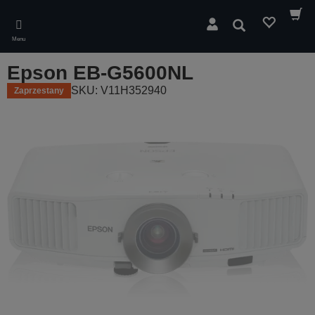
Skip
to
Wyszukaj
main
Menu
content
Epson EB-G5600NL
SKU: V11H352940
Zaprzestany