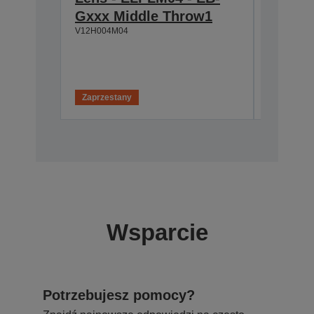
Gxxx Middle Throw1
ELPMB
V12H004M04
V12H003B
Brak dos
W
Zaprzestany
Wsparcie
Potrzebujesz pomocy?