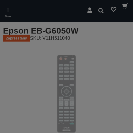
Skip
to
Wyszukaj
main
Menu
content
Epson EB-G6050W
SKU: V11H511040
Zaprzestany