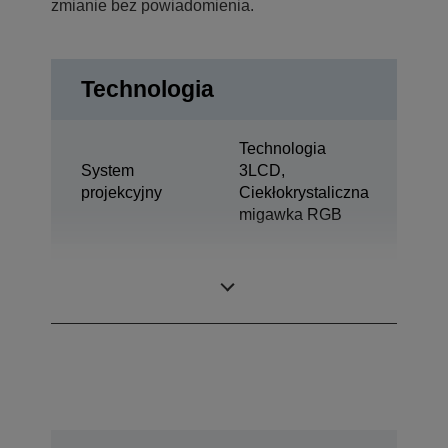
zmianie bez powiadomienia.
Technologia
Technologia
System
3LCD,
projekcyjny
Ciekłokrystaliczna
migawka RGB
0,76 cal z C2
Panel LCD
Fine