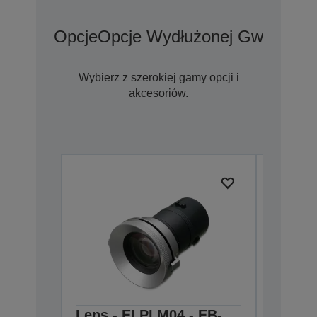
Opcje
Opcje Wydłużonej Gwarancji
Wybierz z szerokiej gamy opcji i
akcesoriów.
Lens - ELPLM04 - EB-
Ceilin