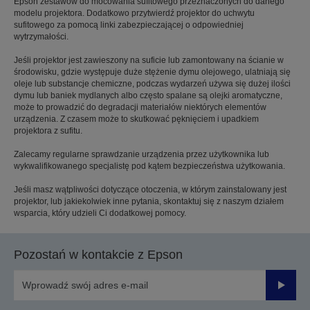
Epson zestawów do mocowania sufitowego przeznaczonych do danego
modelu projektora. Dodatkowo przytwierdź projektor do uchwytu
sufitowego za pomocą linki zabezpieczającej o odpowiedniej
wytrzymałości.
Jeśli projektor jest zawieszony na suficie lub zamontowany na ścianie w
środowisku, gdzie występuje duże stężenie dymu olejowego, ulatniają się
oleje lub substancje chemiczne, podczas wydarzeń używa się dużej ilości
dymu lub baniek mydlanych albo często spalane są olejki aromatyczne,
może to prowadzić do degradacji materiałów niektórych elementów
urządzenia. Z czasem może to skutkować pęknięciem i upadkiem
projektora z sufitu.
Zalecamy regularne sprawdzanie urządzenia przez użytkownika lub
wykwalifikowanego specjalistę pod kątem bezpieczeństwa użytkowania.
Jeśli masz wątpliwości dotyczące otoczenia, w którym zainstalowany jest
projektor, lub jakiekolwiek inne pytania, skontaktuj się z naszym działem
wsparcia, który udzieli Ci dodatkowej pomocy.
Pozostań w kontakcie z Epson
Prześli