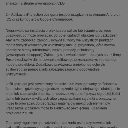
znaleźć na stronie www.epson.pl/CLO
2 – Aplikacja iProjection dostępna jest dla urządzeń z systemami Android i
iOS oraz komputerów Google Chromebook.
Nieprawidłowa instalacja projektora na suficie lub ścianie grozi jego
upadkiem, co może prowadzić do potencjalnych obrażeń lub uszkodzeń.
Aby temu zapobiec, zamocuj uchwyt sufitowy we wszystkich punktach
montażowych wskazanych w instrukcji obsługi projektora, którą można
pobrać ze strony internetowej naszej pomocy technicznej
(www.epson.pl/support). Zalecamy stosowanie zatwierdzonych przez firmę
Epson zestawów do mocowania sufitowego przeznaczonych do danego
modelu projektora. Dodatkowo przytwierdź projektor do uchwytu
sufitowego za pomocą linki zabezpieczającej o odpowiedniej
wytrzymałości.
Jeśli projektor jest zawieszony na suficie lub zamontowany na ścianie w
środowisku, gdzie występuje duże stężenie dymu olejowego, ulatniają się
oleje lub substancje chemiczne, podczas wydarzeń używa się dużej ilości
dymu lub baniek mydlanych albo często spalane są olejki aromatyczne,
może to prowadzić do degradacji materiałów niektórych elementów
urządzenia. Z czasem może to skutkować pęknięciem i upadkiem
projektora z sufitu.
Zalecamy regularne sprawdzanie urządzenia przez użytkownika lub
wykwalifikowanego specjalistę pod kątem bezpieczeństwa użytkowania.