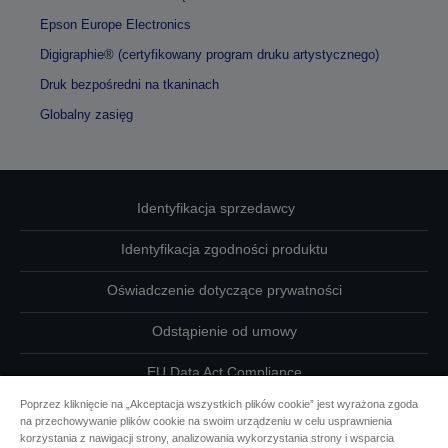
Epson Europe Electronics
Digigraphie® (certyfikowany program druku artystycznego)
Druk bezpośredni na tkaninach
Globalny zasięg
Identyfikacja sprzedawcy
Identyfikacja zgodności produktu
Oświadczenie dotyczące prywatności
Odstąpienie od umowy
EU Data Act Compliance
Poprzez kliknięcie na „Akceptacja wszystkich plików cookie” jest wyrażona zgoda
Skontaktuj się z nami w sprawie swoich danych
na przechowywanie plików cookie na swoim urządzeniu w celu usprawnienia
korzystania z nawigacji strony, analizowania wykorzystania strony i wsparcia