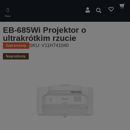
Skip
to
Wyszukaj
main
Menu
content
EB-685Wi Projektor o
ultrakrótkim rzucie
SKU: V11H741040
Zaprzestany
Nagrodzony