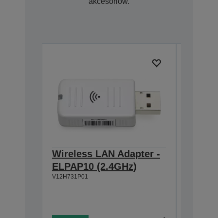
akcesoriów.
Wireless LAN Adapter -
Extern
ELPAP10 (2.4GHz)
ELPSP
V12H731P01
2 głośn
Wbudow
Podłąc
V12H4670