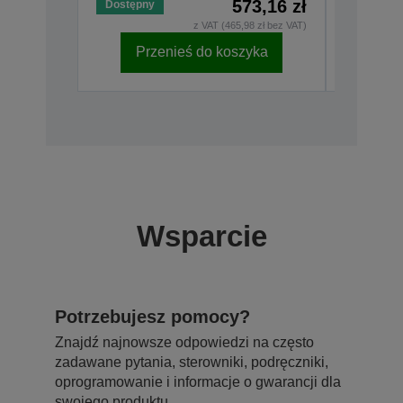
573,16 zł
Dostępny
Dostępny
z VAT (465,98 zł bez VAT)
Przenieś do koszyka
Pr
Wsparcie
Potrzebujesz pomocy?
Znajdź najnowsze odpowiedzi na często
zadawane pytania, sterowniki, podręczniki,
oprogramowanie i informacje o gwarancji dla
swojego produktu.