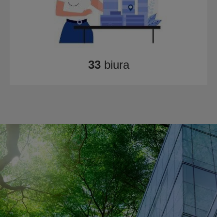
33
biura