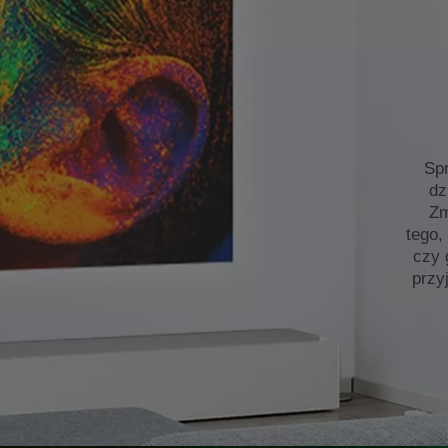
Spr
dz
Zm
tego,
czy 
przy