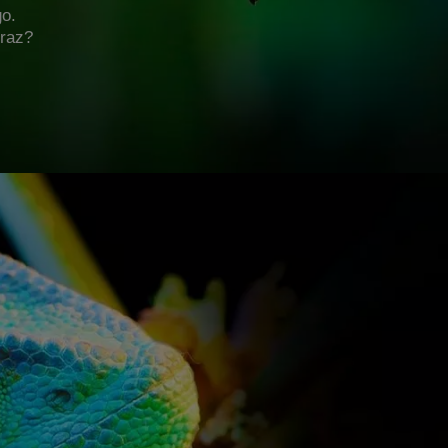
go.
braz?