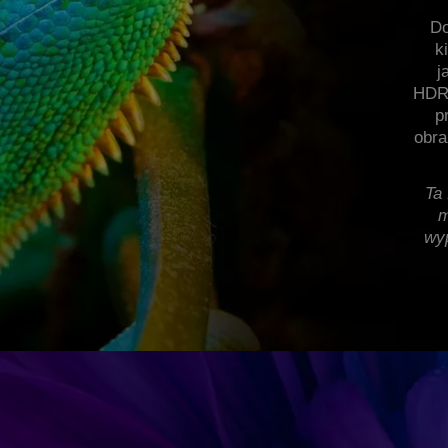
Do
k
j
HDR1
p
obra
Ta
m
wy