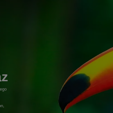
az
nego
on,