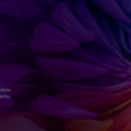
lorów
znemu