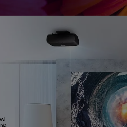
owi
nia