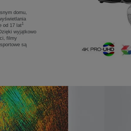
asnym domu,
yświetlania
1
e od 17 lat
Dzięki wyjątkowo
i, filmy
 sportowe są