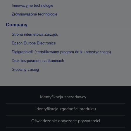
Innowacyjne technologie
Zrównoważone technologie
Company
Strona internetowa Zarządu
Epson Europe Electronics
Digigraphie® (certyfikowany program druku artystycznego)
Druk bezpośredni na tkaninach
Globalny zasięg
Identyfikacja sprzedawcy
Identyfikacja zgodności produktu
Oświadczenie dotyczące prywatności