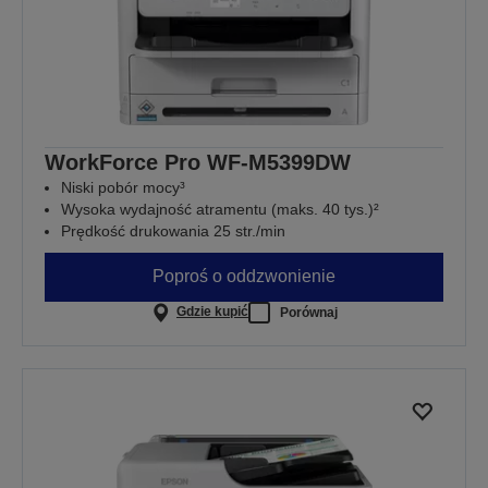
WorkForce Pro WF-M5399DW
Niski pobór mocy³
Wysoka wydajność atramentu (maks. 40 tys.)²
Prędkość drukowania 25 str./min
Poproś o oddzwonienie
Gdzie kupić
Porównaj