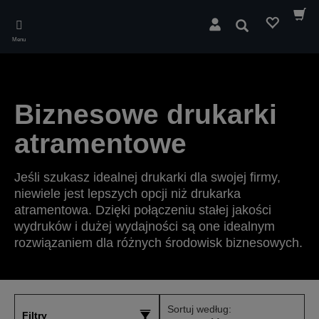
Skip
to
Wyszukaj
main
Menu
content
Biznesowe drukarki
atramentowe
Jeśli szukasz idealnej drukarki dla swojej firmy,
niewiele jest lepszych opcji niż drukarka
atramentowa. Dzięki połączeniu stałej jakości
wydruków i dużej wydajności są one idealnym
rozwiązaniem dla różnych środowisk biznesowych.
Sortuj według:
Filtry