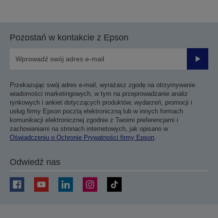
do
do
poprzedniej
następnej
strony
strony
Pozostań w kontakcie z Epson
Prześli
Przekazując swój adres e-mail, wyrażasz zgodę na otrzymywanie
wiadomości marketingowych, w tym na przeprowadzanie analiz
rynkowych i ankiet dotyczących produktów, wydarzeń, promocji i
usług firmy Epson pocztą elektroniczną lub w innych formach
komunikacji elektronicznej zgodnie z Twoimi preferencjami i
zachowaniami na stronach internetowych, jak opisano w
Oświadczeniu o Ochronie Prywatności firmy Epson
.
Odwiedź nas