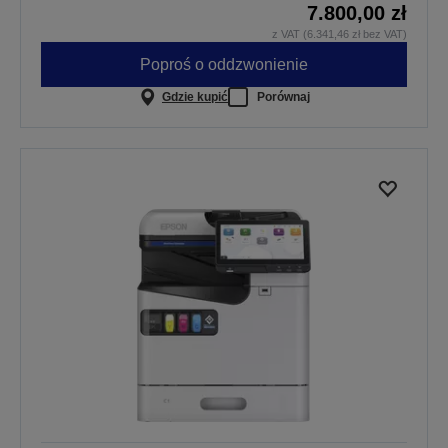
7.800,00 zł
z VAT (6.341,46 zł bez VAT)
Poproś o oddzwonienie
Gdzie kupić
Porównaj