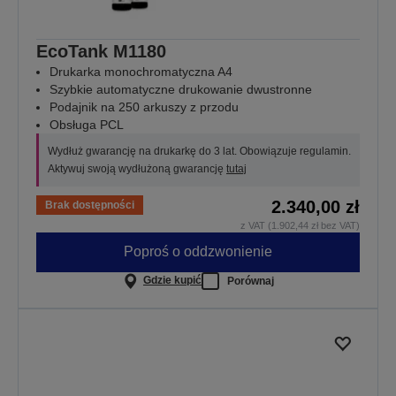
EcoTank M1180
Drukarka monochromatyczna A4
Szybkie automatyczne drukowanie dwustronne
Podajnik na 250 arkuszy z przodu
Obsługa PCL
Wydłuż gwarancję na drukarkę do 3 lat. Obowiązuje regulamin.
Aktywuj swoją wydłużoną gwarancję
tutaj
2.340,00 zł
Brak dostępności
z VAT (1.902,44 zł bez VAT)
Poproś o oddzwonienie
Gdzie kupić
Porównaj