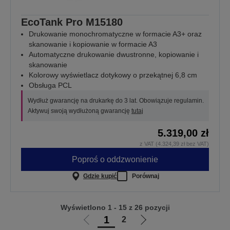
EcoTank Pro M15180
Drukowanie monochromatyczne w formacie A3+ oraz
skanowanie i kopiowanie w formacie A3
Automatyczne drukowanie dwustronne, kopiowanie i
skanowanie
Kolorowy wyświetlacz dotykowy o przekątnej 6,8 cm
Obsługa PCL
Wydłuż gwarancję na drukarkę do 3 lat. Obowiązuje regulamin.
Aktywuj swoją wydłużoną gwarancję
tutaj
5.319,00 zł
z VAT (4.324,39 zł bez VAT)
Poproś o oddzwonienie
Gdzie kupić
Porównaj
Wyświetlono 1 - 15 z 26 pozycji
1
2
Przejdź
Przejdź