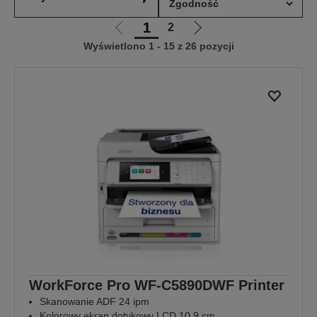
1
2
Przejdź
Przejdź
Wyświetlono 1 - 15 z 26 pozycji
do
do
poprzedniej
następnej
strony
strony
WorkForce Pro WF-C5890DWF Printer
Skanowanie ADF 24 ipm
Kolorowy ekran dotykowy LCD 10,9 cm