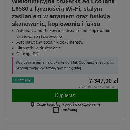
Wielofunkcyjna drukarka A4 EcoTank
L6580 z łącznością Wi-Fi, stałym
zasilaniem w atrament oraz funkcją
skanowania, kopiowania i faksu
Automatyczne drukowanie dwustronne, kopiowanie,
skanowanie i faksowanie
Automatyczny podajnik dokumentów
Ultraszybkie drukowanie
Obsługa PCL
Wydłuż gwarancję na drukarkę do 3 lat. Obowiązuje regulamin.
Aktywuj swoją wydłużoną gwarancję
tutaj
7.347,00 zł
Dostępny
z VAT (5.973,17 zł bez VAT)
Kup teraz
Gdzie kupić
Poproś o oddzwonienie
Porównaj