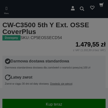
Skip
to
Wyszukaj
main
Menu
content
CW-C3500 5th Y Ext. OSSE
CoverPlus
SKU: CP5EOSSECD54
Dostępny
1.479,55 zł
z VAT (1.202,89 zł bez VAT)
Darmowa dostawa standardowa
Darmowa standardowa dostawa dla zamówień o wartości powyżej 100 zł
Łatwy zwrot
Zwrot w ciągu 30 dni od daty dostawy.
Dowiedz się więcej
Kup teraz