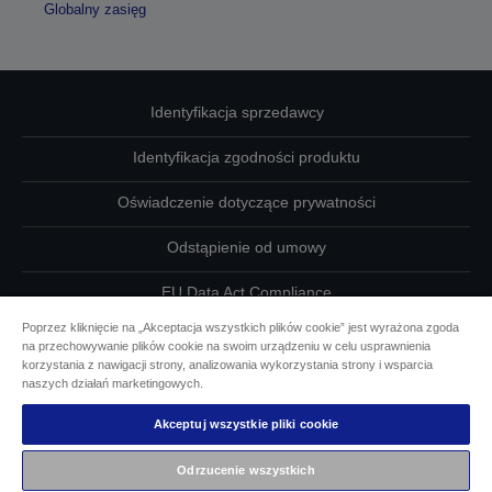
Globalny zasięg
Identyfikacja sprzedawcy
Identyfikacja zgodności produktu
Oświadczenie dotyczące prywatności
Odstąpienie od umowy
EU Data Act Compliance
Poprzez kliknięcie na „Akceptacja wszystkich plików cookie” jest wyrażona zgoda
Skontaktuj się z nami w sprawie swoich danych
na przechowywanie plików cookie na swoim urządzeniu w celu usprawnienia
korzystania z nawigacji strony, analizowania wykorzystania strony i wsparcia
Informacje o plikach cookie
naszych działań marketingowych.
Akceptuj wszystkie pliki cookie
Działania firmy Epson na rzecz dostępności
Odrzucenie wszystkich
Copyright © 2026 Seiko Epson