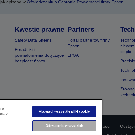
 jak opisano w
Oświadczeniu o Ochronie Prywatności firmy Epson
.
Kwestie prawne
Partners
Tech
Safety Data Sheets
Portal partnerów firmy
Technol
Epson
niewym
Poradniki i
ciepła
powiadomienia dotyczące
LPGA
bezpieczeństwa
Precisi
Technol
Innowac
Zrówno
technol
 na
Akceptuj wszystkie pliki cookie
ania z
odności produktu
Oświadczenie dotyczące prywatności
Odrzucenie wszystkich
Odstąp