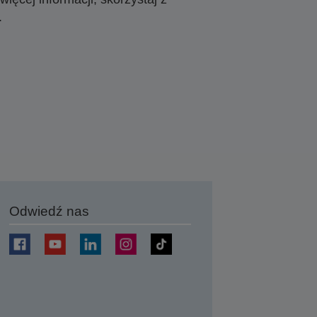
.
Odwiedź nas
j