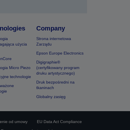
nologies
Company
ogia
Strona internetowa
agająca użycia
Zarządu
Epson Europe Electronics
onCore
Digigraphie®
ogia Micro Piezo
(certyfikowany program
druku artystycznego)
yjne technologie
Druk bezpośredni na
ważone
tkaninach
ogie
Globalny zasięg
ienie od umowy
EU Data Act Compliance