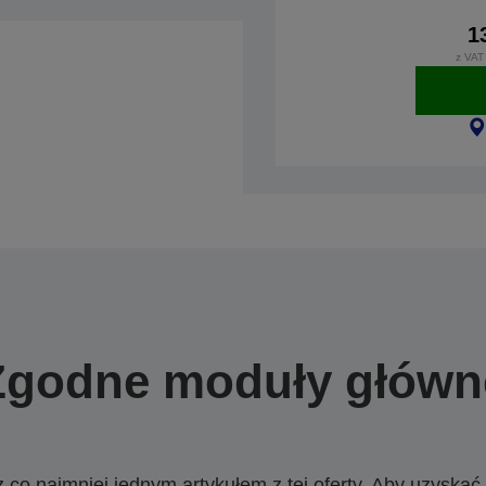
1
z VAT
Zgodne moduły główn
o najmniej jednym artykułem z tej oferty. Aby uzyskać w