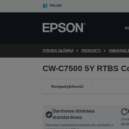
Skip
POLSKI
to
main
content
D
STRONA GŁÓWNA
PRODUKTY
GWARANC
CW-C7500 5Y RTBS C
Kompatybilność
Darmowa dostawa
standardowa
Zwrot
się w
Darmowa standardowa dostawa dla zamówień o