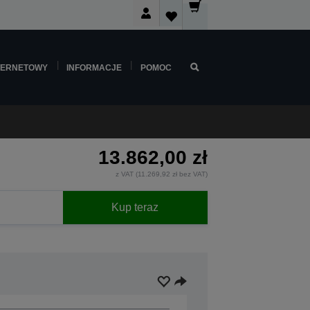
TERNETOWY
INFORMACJE
POMOC
13.862,00 zł
z VAT (11.269,92 zł bez VAT)
Kup teraz