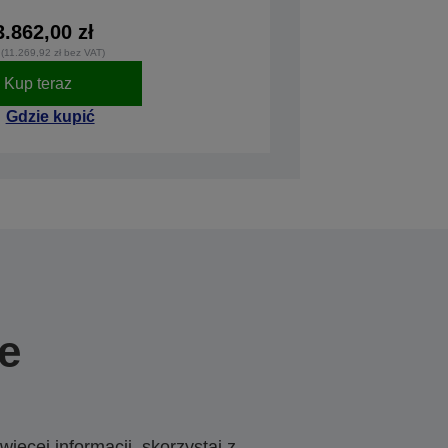
3.862,00 zł
 (11.269,92 zł bez VAT)
Kup teraz
Gdzie kupić
e
ięcej informacji, skorzystaj z