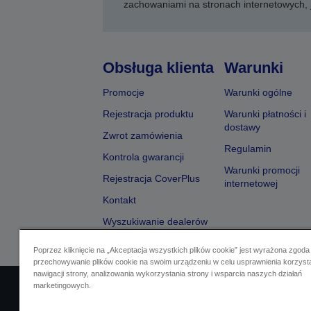
zachowaniami na stronach internetowych,
Obsługa klienta
Warunki
Promocje
Warunki ogólne
Rejestracja produktu
Warunki płatności i
dostawy
Zwrot zamówienia
Regulamin
Kontrola gwarancji
Warunki promocji
Rejestracja CoverPlus
internetowej
Kontakt
Wyszukiwanie dealerów
Poprzez kliknięcie na „Akceptacja wszystkich plików cookie” jest wyrażona zgoda
przechowywanie plików cookie na swoim urządzeniu w celu usprawnienia korzyst
nawigacji strony, analizowania wykorzystania strony i wsparcia naszych działań
marketingowych.
Identyfikacja sprzedawcy
Identyfikacja zg