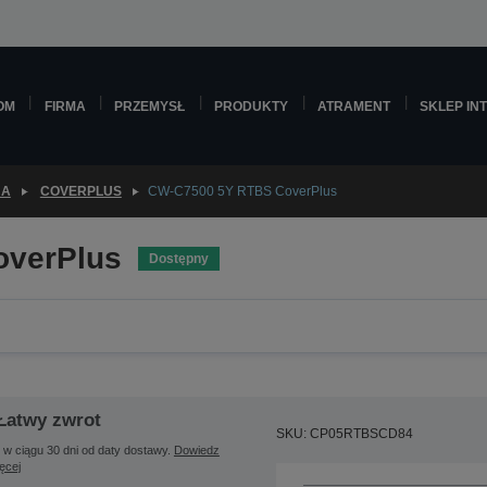
OM
FIRMA
PRZEMYSŁ
PRODUKTY
ATRAMENT
SKLEP IN
JA
COVERPLUS
CW-C7500 5Y RTBS CoverPlus
overPlus
Dostępny
Łatwy zwrot
SKU: CP05RTBSCD84
 w ciągu 30 dni od daty dostawy.
Dowiedz
ięcej