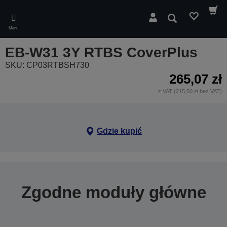
Skip
to
Wyszukaj
main
Menu
content
EB-W31 3Y RTBS CoverPlus
SKU: CP03RTBSH730
265,07 zł
z VAT (215,50 zł bez VAT)
Gdzie kupić
Zgodne moduły główne