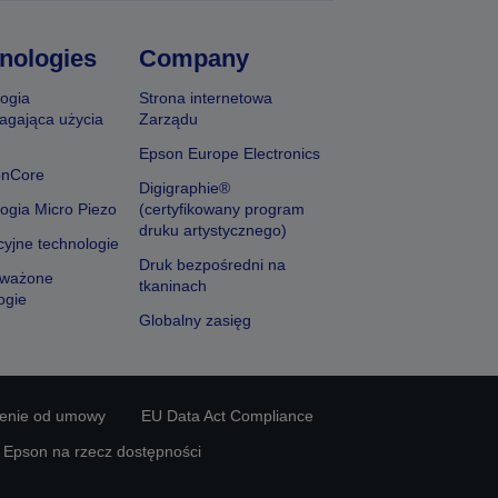
nologies
Company
ogia
Strona internetowa
agająca użycia
Zarządu
Epson Europe Electronics
onCore
Digigraphie®
ogia Micro Piezo
(certyfikowany program
druku artystycznego)
yjne technologie
Druk bezpośredni na
ważone
tkaninach
ogie
Globalny zasięg
ienie od umowy
EU Data Act Compliance
y Epson na rzecz dostępności