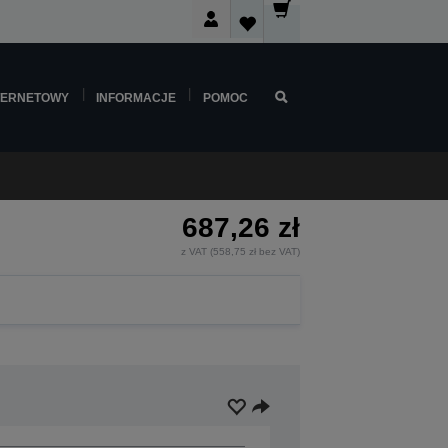
TERNETOWY
INFORMACJE
POMOC
687,26 zł
z VAT (558,75 zł bez VAT)