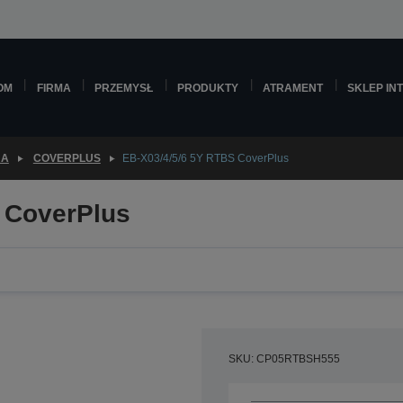
OM
FIRMA
PRZEMYSŁ
PRODUKTY
ATRAMENT
SKLEP IN
JA
COVERPLUS
EB-X03/4/5/6 5Y RTBS CoverPlus
 CoverPlus
SKU: CP05RTBSH555