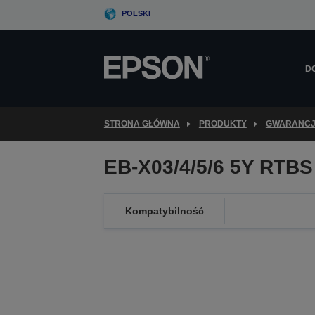
Skip
POLSKI
to
main
content
D
STRONA GŁÓWNA
PRODUKTY
GWARANC
EB-X03/4/5/6 5Y RTBS
Kompatybilność