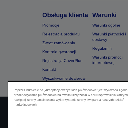
Obsługa klienta
Warunki
Promocje
Warunki ogólne
Rejestracja produktu
Warunki płatności i
dostawy
Zwrot zamówienia
Regulamin
Kontrola gwarancji
Warunki promocji
Rejestracja CoverPlus
internetowej
Kontakt
Wyszukiwanie dealerów
Poprzez kliknięcie na „Akceptacja wszystkich plików cookie” jest wyrażona zgoda
przechowywanie plików cookie na swoim urządzeniu w celu usprawnienia korzyst
nawigacji strony, analizowania wykorzystania strony i wsparcia naszych działań
marketingowych.
Identyfikacja sprzedawcy
Identyfikacja zg
Skontaktuj się z nami w spr