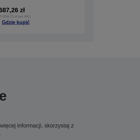
687,26 zł
T (558,75 zł bez VAT)
Gdzie kupić
e
ięcej informacji, skorzystaj z
.