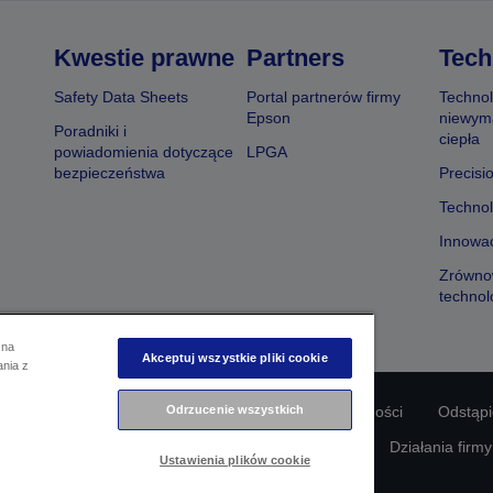
Kwestie prawne
Partners
Tech
Safety Data Sheets
Portal partnerów firmy
Technol
Epson
niewym
Poradniki i
ciepła
powiadomienia dotyczące
LPGA
bezpieczeństwa
Precisi
Technol
Innowac
Zrówno
technol
 na
Akceptuj wszystkie pliki cookie
ania z
odności produktu
Oświadczenie dotyczące prywatności
Odrzucenie wszystkich
Odstąp
awie swoich danych
Informacje o plikach cookie
Działania firm
Ustawienia plików cookie