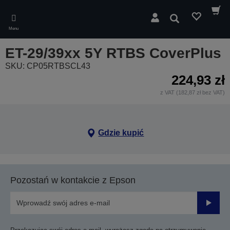
Skip
to
Wyszukaj
main
Menu
content
ET-29/39xx 5Y RTBS CoverPlus
SKU: CP05RTBSCL43
224,93 zł
z VAT (182,87 zł bez VAT)
Gdzie kupić
Pozostań w kontakcie z Epson
Prześli