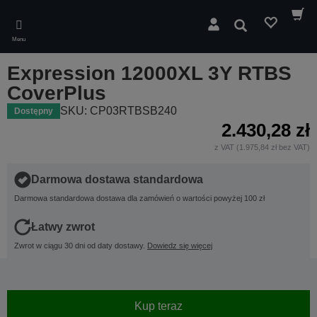
Skip
to
Wyszukaj
main
Menu
content
Expression 12000XL 3Y RTBS
CoverPlus
SKU: CP03RTBSB240
Dostępny
2.430,28 zł
z VAT (1.975,84 zł bez VAT)
Darmowa dostawa standardowa
Darmowa standardowa dostawa dla zamówień o wartości powyżej 100 zł
Łatwy zwrot
Zwrot w ciągu 30 dni od daty dostawy.
Dowiedz się więcej
Kup teraz