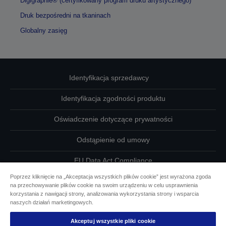
Digigraphie® (certyfikowany program druku artystycznego)
Druk bezpośredni na tkaninach
Globalny zasięg
Identyfikacja sprzedawcy
Identyfikacja zgodności produktu
Oświadczenie dotyczące prywatności
Odstąpienie od umowy
EU Data Act Compliance
Poprzez kliknięcie na „Akceptacja wszystkich plików cookie” jest wyrażona zgoda
Skontaktuj się z nami w sprawie swoich danych
na przechowywanie plików cookie na swoim urządzeniu w celu usprawnienia
korzystania z nawigacji strony, analizowania wykorzystania strony i wsparcia
Informacje o plikach cookie
naszych działań marketingowych.
Akceptuj wszystkie pliki cookie
Działania firmy Epson na rzecz dostępności